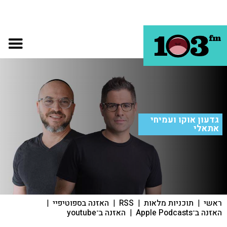
גדעון אוקו ועמיחי
אתאלי
ראשי
|
תוכניות מלאות
|
RSS
|
האזנה בספוטיפיי
|
האזנה ב־Apple Podcasts
|
האזנה ב־youtube