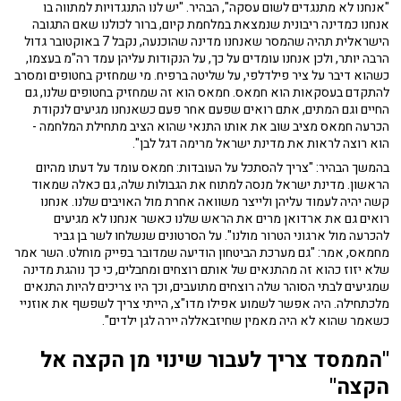
"אנחנו לא מתנגדים לשום עסקה", הבהיר. "יש לנו התנגדויות למתווה בו
אנחנו כמדינה ריבונית שנמצאת במלחמת קיום, ברור לכולנו שאם התגובה
הישראלית תהיה שהמסר שאנחנו מדינה שהוכנעה, נקבל 7 באוקטובר גדול
הרבה יותר, ולכן אנחנו עומדים על כך, על הנקודות עליהן עמד רה"מ בעצמו,
כשהוא דיבר על ציר פילדלפי, על שליטה ברפיח. מי שמחזיק בחטופים ומסרב
להתקדם בעסקאות הוא חמאס. חמאס הוא זה שמחזיק בחטופים שלנו, גם
החיים וגם המתים, אתם רואים שפעם אחר פעם כשאנחנו מגיעים לנקודת
הכרעה חמאס מציב שוב את אותו התנאי שהוא הציב מתחילת המלחמה -
הוא רוצה לראות את מדינת ישראל מרימה דגל לבן".
בהמשך הבהיר: "צריך להסתכל על העובדות: חמאס עומד על דעתו מהיום
הראשון. מדינת ישראל מנסה למתוח את הגבולות שלה, גם כאלה שמאוד
קשה יהיה לעמוד עליהן ולייצר משוואה אחרת מול האויבים שלנו. אנחנו
רואים גם את ארדואן מרים את הראש שלנו כאשר אנחנו לא מגיעים
להכרעה מול ארגוני הטרור מולנו". על הסרטונים שנשלחו לשר בן גביר
מחמאס, אמר: "גם מערכת הביטחון הודיעה שמדובר בפייק מוחלט. השר אמר
שלא יזוז כהוא זה מהתנאים של אותם רוצחים ומחבלים, כי כך נוהגת מדינה
שמגיעים לבתי הסוהר שלה רוצחים מתועבים, וכך היו צריכים להיות התנאים
מלכתחילה. היה אפשר לשמוע אפילו מדו"צ, הייתי צריך לשפשף את אוזניי
כשאמר שהוא לא היה מאמין שחיזבאללה יירה לגן ילדים".
"הממסד צריך לעבור שינוי מן הקצה אל
הקצה"