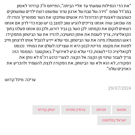
"את הדי הנפילות שמעתי עד אליי הביתה", התייחס ח"כ קרויזר לאסון
במג'דל שמס. "זירה של טבח של ארגון טרור שפשוט רוצח ילדים שמשחקים.
כשהגענו לאצטדיון הכדורגל היו אנשים שחיבקו את השר סמוטריץ' והודו לו.
מה שכואב שזה אנחנו צריכים להגיע שוב למצב בו יש טבח כדי לדון אם אנחנו
רשאים לנקום את נקמתנו. לכן השר בן גביר דורש, ולכן גם אנחנו פעלנו בתוך
הקואליציה, צריך לשנות את אופן החשיבה, להזיז את שר הביטחון מתפקידו.
ראש הממשלה מינה את שר הביטחון, ומי שלא יידע להוביל אותו לניצחון חייב
לפנות את מקומו. מדינת לבנון היא זו שצריכה לשלם את המחיר. נכנסנו
לקואליציה כדי לשנות, כדי שלא נגיע לאירועי 7 באוקטובר. הממסד הזה
צריך לעבור שינוי מן הקצה אל הקצה. לצערי כרגע רה"מ לא נותן את
הפקודה, לא הוא ולא שר הביטחון, את הפקודה לנצח, להשמיד ולהכריע את
האויבים שלנו".
עריכה: מיכל קדוש
29/07/2024
חמאס
חטיפה
בנימין נתניהו
יצחק קרויזר
ישראל במלחמה