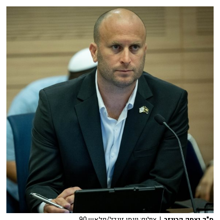
ח"כ יצחק קרויזר
| צילום: יונתן זינדל/פלאש 90