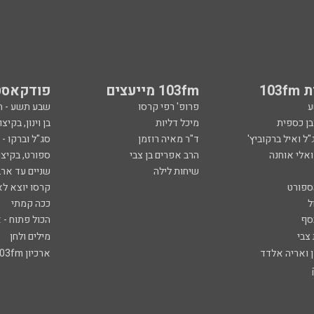
103
103fm מייעצים
פודקאסט
ע
פרופ' רפי קרסו
שבע תשע - 
ובן כספית
מיכל דליות
בן וינון, בקיצו
ל ואיל ברקוביץ'
ד"ר מאיה רוזמן
סג"ל וברקו -
ואלי אוחנה
הרב אפרים בן צבי
ספורט, בקיצו
שיחות לילה
שניים עד ארב
ספורט
קרסו יוצא לא
ל
ככה קמתי
סף
הכול פתוח - א
 צבי
מילים ולחן
ן ואריה אלדד
ארכיון 103fm