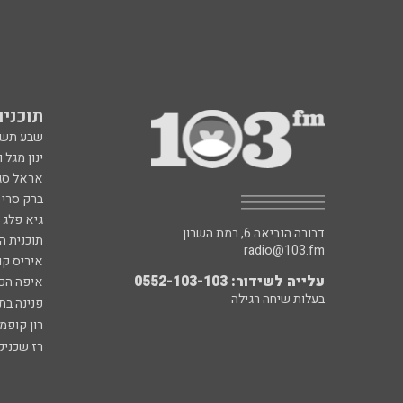
תוכניות fm
שבע תש
ינון מגל 
אראל סג"
ברק סרי 
גיא פלג
דבורה הנביאה 6, רמת השרון
תוכנית ה
radio@103.fm
איריס קו
עלייה לשידור: 0552-103-103
איפה הכ
בעלות שיחה רגילה
פנינה בת
רון קופמ
רז שכניק