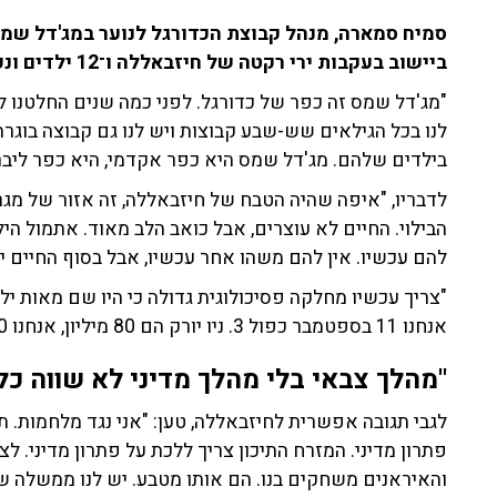
סמיח סמארה, מנהל קבוצת הכדורגל לנוער במג'דל שמ
ביישוב בעקבות ירי רקטה של חיזבאללה ו־12 ילדים ונערים נרצחו כתוצאה מכך.
"מג'דל שמס זה כפר של כדורגל. לפני כמה שנים החלטנו 
לנו בכל הגילאים שש-שבע קבוצות ויש לנו גם קבוצה בוג
בילדים שלהם. מג'דל שמס היא כפר אקדמי, היא כפר ליברל
לדבריו, "איפה שהיה הטבח של חיזבאללה, זה אזור של מגר
הבילוי. החיים לא עוצרים, אבל כואב הלב מאוד. אתמול הי
להם עכשיו. אין להם משהו אחר עכשיו, אבל בסוף החיים ימ
"צריך עכשיו מחלקה פסיכולוגית גדולה כי היו שם מאות י
אנחנו 11 בספטמבר כפול 3. ניו יורק הם 80 מיליון, אנחנו 10,000", הוסיף.
"מהלך צבאי בלי מהלך מדיני לא שווה כל
לגבי תגובה אפשרית לחיזבאללה, טען: "אני נגד מלחמות. תג
פתרון מדיני. המזרח התיכון צריך ללכת על פתרון מדיני. לצע
והאיראנים משחקים בנו. הם אותו מטבע. יש לנו ממשלה שדו