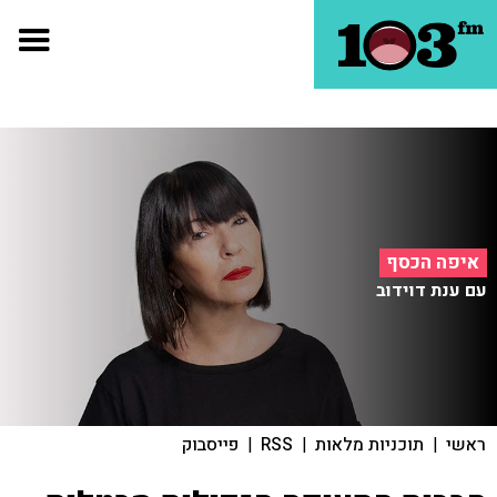
איפה הכסף
עם ענת דוידוב
ראשי
|
תוכניות מלאות
|
RSS
|
פייסבוק