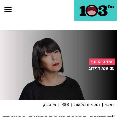
איפה הכסף
עם ענת דוידוב
ראשי
|
תוכניות מלאות
|
RSS
|
פייסבוק