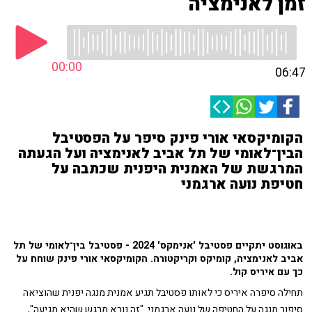
זמן לאנימציה
00:00
06:47
הקומיקסאי אורי פינק סיפר על הפסטיבל
הבין־לאומי של תל אביב לאנימציה ועל הגעתה
המרגשת של האמנית היפנית שכתבה על
חטיפת נועה ארגמני
באוגוסט יתקיים פ
סטיבל 'אנימקס' 2024 - פסטיבל בין־לאומי של תל
אביב לאנימציה, קומיקס וקריקטורה. הקומיקסאי אורי פינק שוחח על
כך עם איריס קול.
תחילה סיפרה איריס כי לאותו פסטיבל תגיע אמנית מנגה יפנית שהוציאה
סיפור מנגה על החטיפה של נועה ארגמני. "זה נורא מרגש שהיא מגיעה",