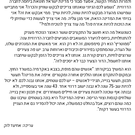
ולמרות המחיר הקשה, אסעד סבור כי מדינת ישראל חוטאת ביחסה לחברה
הדרוזית: "נשמע לכם הגיוני שאנחנו צריכים לבקש שוויון והכרה? אני מתבייש
שמישהו מהעדה מבקש להיות שווה, להיות שייך. ממי אבקש את זה? אני
בניתי את המדינה הזאת, אני מגן עליה. מה אני צריך לעשות כדי שתיתן לי
את הזכות להיות אזרח פה? מה עוד צריך להוכיח ולמי?"
כשנשאל מה הוא חושב על התקציבים ששר האוצר הנוכחי מעניק
להתנחלויות, ביחס להיעדר המשאבים המגיעים לחברה הדרוזית ענה:
"סמוטריץ' הוא רק סימפטום, זה לא רק הוא. אני מאשים את המנהיגים שלנו,
של העדה, שהסתפקו בפירורים וכיבודים וארוחות ערב. יש פה צעירים
שרוצים לחיות, רוצים קורת גג. אנחנו לא צריכים כל הזמן לבקש שיחברו
אותנו לחשמל, הדור הצעיר כבר לא יסכים לזה".
הוא המשיך בביקורתו: "אנשים שהם מופת, בצבא באקדמיה במשרד החוץ,
ובמקום להתקדם אנחנו הולכים אחורה ומקטרים. איפה את מדינה? תעשי
תכנון, תעשי בנייה, תגידי לאנשים – יש לכם שטחים, אנחנו נבנה לכם. לא יכול
להיות שב-75 שנה לא נבנה ישוב דרוזי אחד. 43 שנה אני בעוספייה, ולא
נבנתה אף שכונה לזוגות צעירים או חיילים משוחררים. אין תכנון ואין בנייה.
שולחים קנסות וצווי הריסה. ואיפה המדינה? היא בונה בשטחים. שיבנו שם
כמה שהם רוצים, אבל בהחלט כממשלה, אתה יכול להסדיר גם את העניין
הדרוזי בעשר דקות".
עריכה: אחיעד לוק