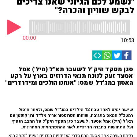
"נשמע לכם הגיוני שאנו צריכים
לבקש שוויון והכרה?"
00:00
10:53
סגן מפקד היק"ל לשעבר תא"ל (מיל') אמל
אסעד זעק לנוכח תנאי הדרוזים בארץ על רקע
האסון במג'דל שמס: "אנחנו הולכים ומידרדרים"
שישה ימים לאחר טבח 12 הילדים במג'דל שמס, ולאחר חיסול
רמטכ"ל חמאס בתגובה, שוחחו הפרופסור אריה אלדד ורון קופמן עם
תא"ל (מיל) אמל אסעד, לשעבר סגן מפקד היק"ל על המצב הנפיץ,
ועל התחושות בחברה הדרוזית לאור ההתפתחויות האחרונות.
בפתח השיחה אמר אסעד מהם סדרי העדיפויות הנכונים בעיניו: "נקמה היא