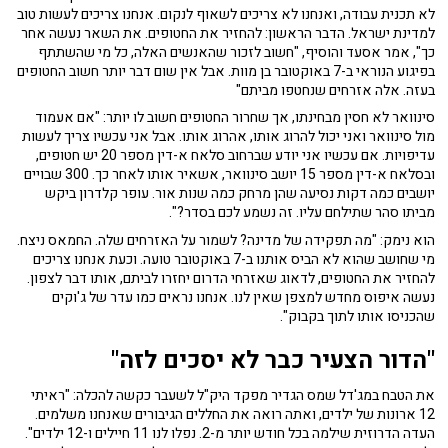
לא תכנית עבודה, ואנחנו לא צריכים לשאוף לנקום. אנחנו צריכים לעשות טוב
למדינת ישראל. הדבר הראשון: להחזיר את החטופים. את השאר נעשה אחר
כך", אמר אסעד והוסיף, "חשוב לזכור שהאנשים האלה, כל מי שהשתתף
בפיגוע הנוראי ב-7 באוקטובר בן מוות. אבל אין שום דבר יותר חשוב החטופים
בעזה. אלה אזרחים שנחטפו מביתם"
סינוואר לא חסין מבחינתו, אך שחרור החטופים חשוב לו יותר: "אם אעמוד
מול סינוואר ואני יכול להרוג אותו, אהרוג אותו. אבל אני עכשיו צריך לעשות
עדיפויות. אם עכשיו אני יודע שברחוב סלאח א-דין מספר 20 יש חטופים,
ובסלאח א-דין מספר 15 יושב סינוואר, אשאיר אותו לאחר כך. 300 שבויים
יושבים כמה דקות נסיעה שהן מרחק כמה שנות אור. עופר קלדרון ביקש
מביתו סהר שתילחם עליו. זה נשמע לכם בסדר?".
הוא נימק: "מה תפקידה של מדינה? לשמור על האזרחים שלה. החמאס ניצח.
מי שחושב שהוא לא הביס אותנו ב-7 באוקטובר טועה. וכעת אנחנו צריכים
להחזיר את החטופים, לדאוג שאזרחי הדרום יחזרו לביתם, אותו דבר לצפון.
נעשה איפוס מחדש למצפן שאין לנו. אנחנו נראים כמו עדר של ג'וקים
שהכניסו אותו לתוך בקבוק".
"הדור הצעיר כבר לא יסכים לזה"
את הטבח במג'דל שמס הגדיר מפקד היק"ל לשעבר כקשה להכלה: "ראיתי
12 ארונות של ילדים, ואתה רואה את החללים הגיבורים שאנחנו משלמים.
העדה הדרוזית שילמה בכל חודש יותר מ-2. נפלו לנו 11 חיילים ו-12 ילדים".