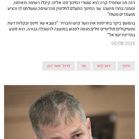
הזה מה שתמיד קרה הוא ששרי החינוך פנו אלינו, קיבלו רשימה מאיתנו,
וממנה בחרו מישהו. שר החינוך התעלם לחלוטין מהרשימה ששלחנו לו והציע
מועמדים משלו".
בהמשך ביקר בחריפות את השר קיש והבהיר: "כשבא שר חינוך ובקלות דעת
ומשיקולים פוליטיים זולים מנסה לפגוע במועצה להשכלה גבוהה, הוא פוגע
במדינת ישראל".
04/08/2024
חינוך
יואב קיש
שר
פרופ' אשר כהן