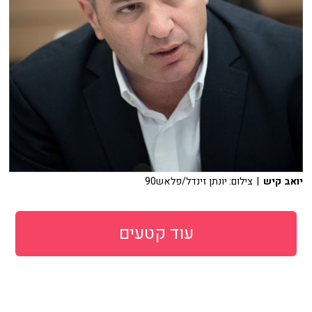
יואב קיש
| צילום: יונתן זינדל/פלאש90
עוד קטעים