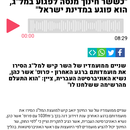
"כששר חינוך מנסה לפגוע במל"ג,
הוא פוגע במדינת ישראל"
00:00
08:29
שניים ממועמדיו של השר קיש למל"ג הסירו
את מועמדותם ברגע האחרון • פרופ' אשר כהן,
נשיא האוניברסיטה העברית, ציין: "הוא התעלם
מהרשימה ששלחנו לו"
שניים ממועמדיו של שר החינוך יואב קיש למועצת המל"ג הסירו את
מועמדותם ברגע האחרון. ענת דוידוב דנה בכך ב־103fm עם פרופ' אשר כהן,
נשיא האוניברסיטה העברית, אשר הגיב לתקרית וציין כי "לפי החוק, שר
החינוך יכול להציע מועמדים לפי היוועצות עם ראשי האוניברסיטאות. בהליך