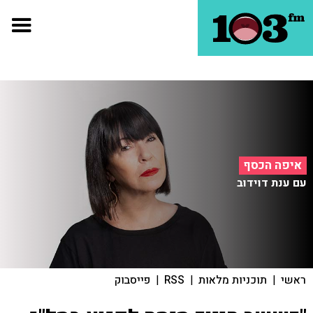
איפה הכסף
עם ענת דוידוב
ראשי
|
תוכניות מלאות
|
RSS
|
פייסבוק