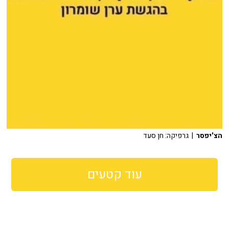
הצ'יפסר
| גרפיקה: חן סעד
עוד קטעים