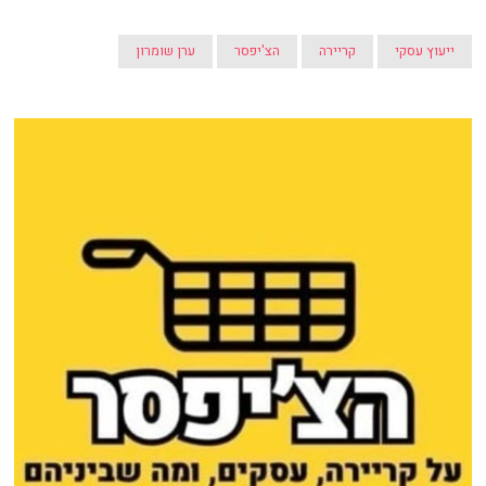
ייעוץ עסקי
קריירה
הצ'יפסר
ערן שומרון