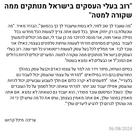
"רוב בעלי העסקים בישראל מנותקים ממה
שקורה למטה"
"מה שעבד לך טוב לפני, לא בטוח שיעבוד לך כך בהמשך", הבהיר מאיר. "מה
שכשלת בו רק יחזק אותך. בכל פעם אתה צריך לעשות הכל מחדש. בכל
נפילה שאני חווה, אני מנסה להיזכר מה כן עבד לי, ועם מה יכולים להמשיך
לעבוד. במקרים מסוימים חזרתי לעשות שיחות טלפונים בעצמי, כאילו אני
עובד לבד. אני ממליץ לכל בעל עסק לעשות ריסטארט כל חצי שנה. רוב בעלי
העסקים בישראל מנתוקים ממה שקורה למטה. הפערים יכולים להיות גדולים
אם המנכ"ל או הבעלים לא נמצא בשטח".
בסיום השיחה, סיפר וידר מה למד על עצמו כאדם וכבעל עסק במהלך
החודשים בהם היה במילואים. "למדתי על עצמי שהעסק יכול לעבוד גם
בלעדיי", אמר. "לפעמים לא יקרה כלום אם תלך לשבוע שבועיים, יכול להיות
שהעסק אפילו יעבוד טוב יותר. למדתי שאתה יכול לסמוך על כל העובדים
שלך. כשכל הסיסטם עובד מסודר, הוא יעבוד גם כשאתה לא נמצא. אם אתה
מאמין במוצר שלך, אם אתה מאמין בעצמך, שים את כל מה שיש לך כי זה
מה שהולך לגרום לך להגיע ליעדים שלך".
עריכה: מיכל קדוש
06/08/2024