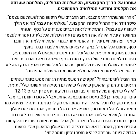
שוחחו על הדרך המקצועית, הכישלונות הגדולים, המלחמה שטרפה
את הקלפים וחודשי המילואים הממושכים.
"אחרי שהשתחררתי מהצבא, רוב החברים שלי חיפשו מה לעשות עם עצמם",
סיפר וידר איך התחיל סיפורו המקצועי. "שאלתי את עצמי 'מה אני הולך
לעשות עם עצמי?', והתחלתי לראות דברים מעניינים על כסף. הגעתי
ממשפחה שלא היו לה את האמצעים ואת היכולות הכלכליות, ואמרתי לעצמי
שאני רוצה שלחיים שלי יהיה אופי אחר לגמרי. התחלתי ללמוד איך עובד
כסף, ומשם הכל התחיל. במקרה יצא שהתחלתי לעבוד בבנק כיועץ
משכנתאות, וראיתי את הכשל של רוב האנשים שבאים לקחת משכנתא,
בעודם תלויים בחסדיו של הבנק. כמות הכסף שאתה רואה שהבנק מרוויח
לעומת מה שהלקוח היה יכול לחסוך, זה הבדל של שמיים וארץ. הבנק הוא לא
זה שידאג לאינטרסים שלהם אלא יעשה את הפעולות ההפוכות".
מה הוביל לשינוי בחייו? "הקפיצה המשמעותית הגיעה ממש בשנה שנתיים
הראשונות, הפיק הראשון שהיה לי שהיה גם הנפילה הראשונה שלי", תיאר.
"היה לי שיתוף פעולה מטורף עם חברה גדולה, והייתי צריך לגייס 12-13
עובדים כשאני בן 23. גייסנו אותם במכה אחת, אבל לא סגרנו שום דבר מכל
הפניות שקיבלנו וכל המהלך הזה ממש התרסק לי בפנים. הייתה לי צמיחה כמו
שאתה עולה על האוורסט, ובשנייה אחת הכל התרסק. אתה מרגיש כישלון
אחד גדול, שלא הצלחת. אתה מוציא הרבה כסף ובסופו של דבר לא נכנס
כסף. בתוכנית העבודה הכל נראה גדול, אבל בשנייה אחת העובדים והלקוחות
עוזבים אותך, ואתה בראש הפירמידה. זה הכישלון הראשון שלי. הטעות
הגדולה ביותר שהייתה לי היא חוסר ניסיון וחוסר ליווי".