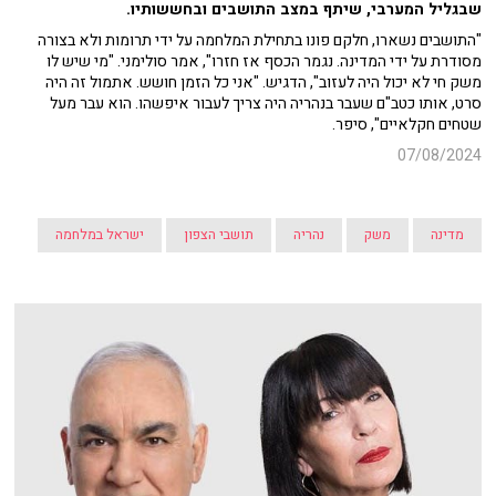
שבגליל המערבי, שיתף במצב התושבים ובחששותיו.
"התושבים נשארו, חלקם פונו בתחילת המלחמה על ידי תרומות ולא בצורה
מסודרת על ידי המדינה. נגמר הכסף אז חזרו", אמר סולימני. "מי שיש לו
משק חי לא יכול היה לעזוב", הדגיש. "אני כל הזמן חושש. אתמול זה היה
סרט, אותו כטב"ם שעבר בנהריה היה צריך לעבור איפשהו. הוא עבר מעל
שטחים חקלאיים", סיפר.
07/08/2024
מדינה
משק
נהריה
תושבי הצפון
ישראל במלחמה