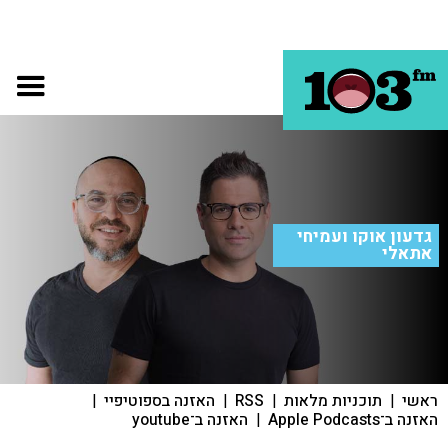
גדעון אוקו ועמיחי
אתאלי
ראשי
|
תוכניות מלאות
|
RSS
|
האזנה בספוטיפיי
|
האזנה ב־Apple Podcasts
|
האזנה ב־youtube