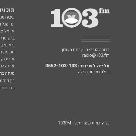
תוכניות fm
שבע תש
ינון מגל 
אראל סג"
ברק סרי 
גיא פלג
דבורה הנביאה 6, רמת השרון
תוכנית ה
radio@103.fm
איריס קו
עלייה לשידור: 0552-103-103
איפה הכ
בעלות שיחה רגילה
פנינה בת
רון קופמ
רז שכניק
כל הזכויות שמורות ל - 103FM