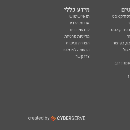
ים
מידע כללי
הפודקאסט
תנאי שימוש
ר
אודות הרדיו
 הפודקאסט
לוח שידורים
ר
מדיניות פרטיות
ע, בקיצור
הצהרת נגישות
כול
הרשמה לניוזלטר
צרו קשר
מנון רגב
created by
CYBER
SERVE