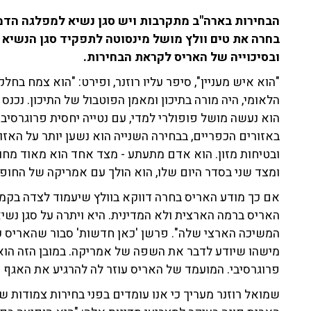
הבחירות בארה"ב מתקרבות ויש סגן נשיא למפלגה הדמ
בחרה את טים וולץ מושל מינסוטה לתפקיד סגן הנשיא ש
ובסיכוייה של האריס לקראת הבחירות.
"הוא איש מעניין", סיפר עליו רוזנר, ופירט: "הוא צמח ב
הלאומי, היה מורה בתיכון ומאמן הפוטבול של התיכון. נכנס
הוא נעשה מושל פופולרי למדי, עם נטייה יחסית פרוגרסיב
באזורים הכפריים, בבחירה השנייה הוא נשען יותר על האזור
ובטיחות מזון. הוא אדם מתעתע - מצד אחד הוא מאוד מחו
ומצד שני בסדר היום שלו, הוא הולך עם אמריקה של החופי
אם כך מודע האריס בחרה דווקא בוולץ שיעמוד לצדה בקמפ
האריס ברמה הארצית ולא המדינית. היא ויתרה על סגן נשי
המשיכה הארצי שלה". פרשן 'כאן חדשות' סבור שהאריס ע
מישהו שיודע לדבר את השפה של אמריקה. במובן הזה הוא 
פרוגרסיבי. המועמד של האריס עוזר לה להרגיע את האגף 
שמואל רוזנר מעריך כי אנו עומדים בפני בחירות צמודות שיו