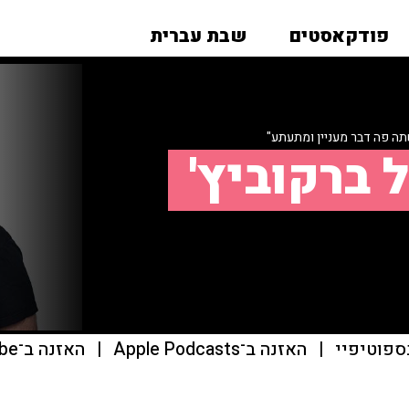
פודקאסטים
שבת עברית
ה פה דבר מעניין ומתעתע"
 ברקוביץ'
ספוטיפיי
|
האזנה ב־Apple Podcasts
|
האזנה ב־youtube