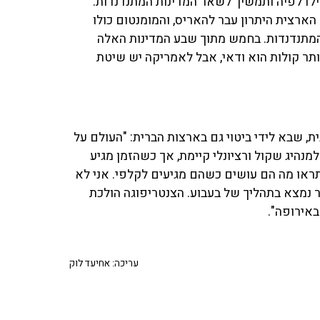
פילדלפיה ותמשיך לשאר המדינות המתנדנדות.
 הארצית היתרון עבר להאריס, והמומנטום כולו
המתנדנדות. בחמש מתוך שבע המדינות האלה
ותר קולות הוא ודאי, אבל לאמריקה יש שיטת
 שבא לידי ביטוי גם בארצות הברית: "העולם על
נהיג שקול ורציונלי קיימת, אך כשהזמן מגיע
 תראו מה הם עושים כשהם מגיעים לקלפי. אני לא
 נמצא בתהליך של בעבוע. הצנטריפוגה הולכת
באירופה".
עריכה: אחיעד לוק