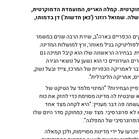
וקרטית. קמלה האריס, המועמדת הדמוקרטית,
לה. שמואל רוזנר ('כאן חדשות') דן בדמותו,
חלקים הכפריים בארה"ב, שירת הרבה שנים במשמר
 לפוליטיקה בגיל מאוחר, ורץ למושלות המדינה.
ית. בבחירה הראשונה שלו הוא קיבל תמיכה גם
ים העירוניים כי הוא נשען על נושאי הגירה
בר לאמריקה הכפרית של המרכז, צייד ובעל נשק,
ם, אמריקה הליברלית".
יין הבחירות? "המינוי מלמד על הטיקט של
א שיבטיח לה מדינה מסוימת כדי לחזק את כוח
שתה פה דבר מעניין: "היא לקחה מצד אחד
לא פרוגרסיבי. מצד שני, כמחוקק סדר היום שלו
הפרוגרסיבי של המפלגה".
כרעו על ידי מדינות מסויימות, ולכן קמאלה