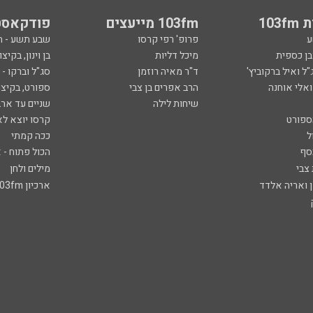
103
103fm מייעצים
פודקאסט
ע
פרופ' רפי קרסו
שבע תשע - 
ובן כספית
מיכל דליות
בן וינון, בקיצו
ל ואיל ברקוביץ'
ד"ר מאיה רוזמן
סג"ל וברקו -
ואלי אוחנה
הרב אפרים בן צבי
ספורט, בקיצו
שיחות לילה
שניים עד ארב
ספורט
קרסו יוצא לא
ל
ככה קמתי
סף
הכול פתוח - א
 צבי
מילים ולחן
ן ואריה אלדד
ארכיון 103fm