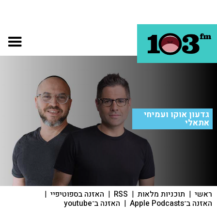
גדעון אוקו ועמיחי
אתאלי
ראשי
|
תוכניות מלאות
|
RSS
|
האזנה בספוטיפיי
|
האזנה ב־Apple Podcasts
|
האזנה ב־youtube