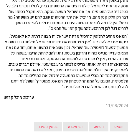
נחזק באופן מאוד משמעותי את הג'יהאד. העסקה שהוא הסכים לה היא
עסקה נוראית לישראל. כולנו רוצים את החטופים בבית, לכולנו נשרף הלב על
הטרגדיה של החטופים. אך אם ישראל תעשה עסקה, היא תקבל בסופו של
דבר רק חלק קטן מהם. מי יציל את יתר החטופים שגם להם יש משפחה? מה
נציע? אין לנו מה להציע. ההצעה היחידה שאנחנו יכולים להציע בהמשך -
להרים דגל לבן ולהיכנע להמשך קיומו של חמאס".
"חמאס מחויב לחלוטין לחיסול מדינת ישראל. זו מצווה דתית, לא לאומית",
ביקש איגרא להדגיש. "אין מצב שחמאס יסכים שישראל תילחם נגדו כשהוא
ממשיך לפעול לחיסולה של ישראל. נכון שצבאית כתשנו אותם, יחד עם זאת
חמאס עדיין מגייס כוחות והריבון בשטח. נתנו להם להיות הריבון בשטח. כל
עוד זה המצב, אין לו שום סיבה לעשות את העסקה. אנחנו נמצאים
בסיטואציה נוראית, אנחנו צריכים לבחור ברע במיעוטו, אין לנו דברים טובים.
לאמריקנים אין יכולת מופלאה במזרח התיכון, ואני לא רואה את הסעודים
מתקרבים למדינה מבלי שמישהו בממשלה ימלמל את המילים מדינה
פלסטינית. הם גם על המפתח לניצחון על חמאס. סמוטריץ' ושות' לא ייתנו
לזה לקרות, וזה הפאול הגדול של נתניהו".
עריכה: מיכל קדוש
11/08/2024
חמאס
חטיפה
רמי איגרא
בנימין נתניהו