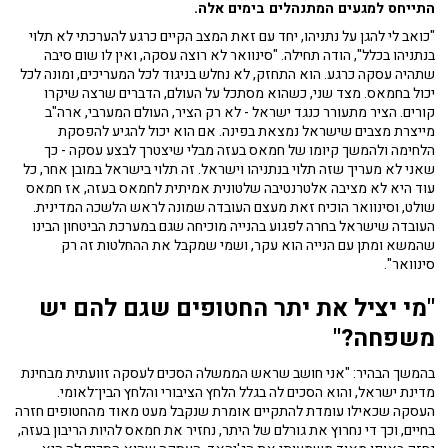
התייחס למגעים המתנהלים בימים אלה.
"כואב לי להגן על נתניהו, יחד עם זאת המצב הקיים כרגע להערכתי לא תלוי
בנתניהו בכלל", הודה תחילה. "סינוואר לא רוצה עסקה, ואין לו שום סיבה
שתהיה עסקה כרגע. הוא התחזק, לא נחלש בניגוד לכל המעריכים, ומונה לכל
יכול בחמאס. מצד שני, כשהוא מסתכל על העולם, הדברים שרצה שיקרו
קורים. הציר מתעורר כנגד ישראל - לא רק הציר, העולם המערבי, ארה"ב
מייצרת מצבים שישראל נמצאת בפינה. אם הוא יכול להגיע להפסקת
הלחימה ולהמשך קיומו של חמאס בעזה מבלי שיצטרך לבצע עסקה - כך
שאני לא מעריך שזה תלוי בנתניהו וישראל. זה תלוי בישראל במובן אחר, כל
עוד היא לא מציבה אלטרנטיבה שלטונית אמיתית לחמאס בעזה, אז חמאס
שולט, וסינוואר הוכיח זאת מעצם העובדה שמונה לראש הלשכה המדינית.
העובדה שישראל בחרה לפגוע בהנייה מוכיחה שגם במערכת הביטחון הבינו
שהמשא ומתן עם הנייה הוא עקר, ושמי שמקבל את ההחלטות זה רק
סינוואר".
"מי יציל את יתר החטופים שגם להם יש
משפחה?"
בהמשך הבהיר: "אני חושב שראש הממשלה הסכים לעסקה זוועתית מבחינת
מדינת ישראל, והוא הסכים לה בגלל הלחץ הציבורי והלחץ הבין־לאומי.
העסקה שכאילו עומדת להתקיים אומרת שנקבל מעט מאוד מהחטופים חזרה
בחיים, וכך די נחרוץ את גורלם של היתר, נחזיר את חמאס להיות הריבון בעזה,