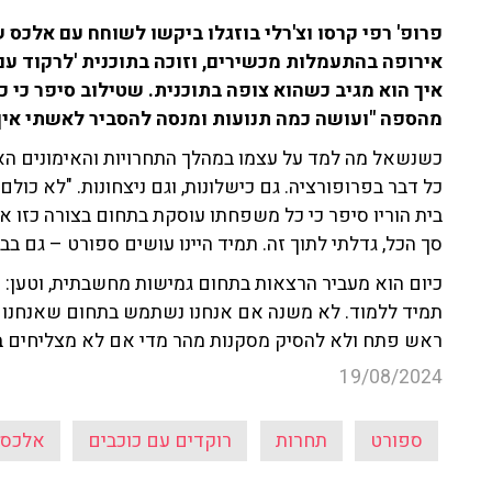
פרופ' רפי קרסו וצ'רלי בוזגלו ביקשו לשוחח עם אלכס 
אירופה בהתעמלות מכשירים, וזוכה בתוכנית 'לרקוד עם
איך הוא מגיב כשהוא צופה בתוכנית. שטילוב סיפר כי
מהספה "ועושה כמה תנועות ומנסה להסביר לאשתי איך 
כשנשאל מה למד על עצמו במהלך התחרויות והאימונים האי
כל דבר בפרופורציה. גם כישלונות, וגם ניצחונות. "לא כו
בית הוריו סיפר כי כל משפחתו עוסקת בתחום בצורה כזו א
סך הכל, גדלתי לתוך זה. תמיד היינו עושים ספורט – גם בבי
כיום הוא מעביר הרצאות בתחום גמישות מחשבתית, וטען: 
תמיד ללמוד. לא משנה אם אנחנו נשתמש בתחום שאנחנו ל
ראש פתח ולא להסיק מסקנות מהר מדי אם לא מצליחים ב
19/08/2024
ספורט
תחרות
רוקדים עם כוכבים
אלכס 