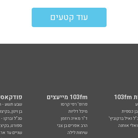
עוד קטעים
103
103fm מייעצים
פודקאסט
ע
פרופ' רפי קרסו
שבע תשע - 
ובן כספית
מיכל דליות
בן וינון, בקיצו
ל ואיל ברקוביץ'
ד"ר מאיה רוזמן
סג"ל וברקו -
ואלי אוחנה
הרב אפרים בן צבי
ספורט, בקיצו
שיחות לילה
שניים עד ארב