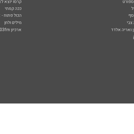
ספורט
קרסו יוצא לא
ל
ככה קמתי
סף
הכול פתוח - א
 צבי
מילים ולחן
ן ואריה אלדד
ארכיון 103fm