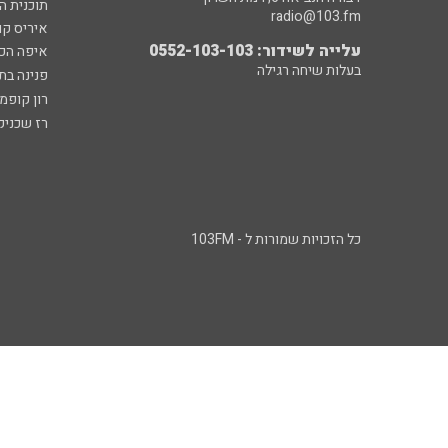
תוכנית ה
radio@103.fm
איריס קו
עלייה לשידור: 0552-103-103
איפה הכ
בעלות שיחה רגילה
פנינה בת
רון קופמ
רז שכניק
כל הזכויות שמורות ל - 103FM