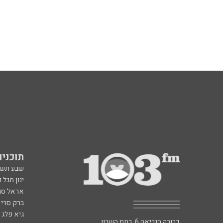
תוכניות fm
שבע תש
ינון מגל 
אראל סג"
ברק סרי 
גיא פלג
דבורה הנביאה 6, רמת השרון