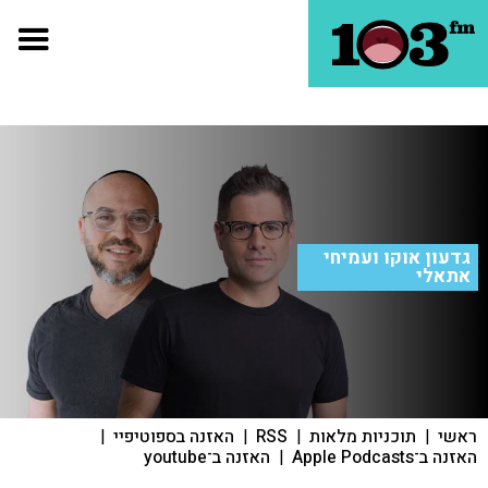
גדעון אוקו ועמיחי
אתאלי
ראשי
|
תוכניות מלאות
|
RSS
|
האזנה בספוטיפיי
|
האזנה ב־Apple Podcasts
|
האזנה ב־youtube