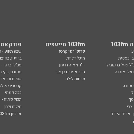
103
103fm מייעצים
פודקאסט
ע
פרופ' רפי קרסו
שבע תשע - 
ובן כספית
מיכל דליות
בן וינון, בקיצו
ל ואיל ברקוביץ'
ד"ר מאיה רוזמן
סג"ל וברקו -
ואלי אוחנה
הרב אפרים בן צבי
ספורט, בקיצו
שיחות לילה
שניים עד ארב
ספורט
קרסו יוצא לא
ל
ככה קמתי
סף
הכול פתוח - א
 צבי
מילים ולחן
ן ואריה אלדד
ארכיון 103fm