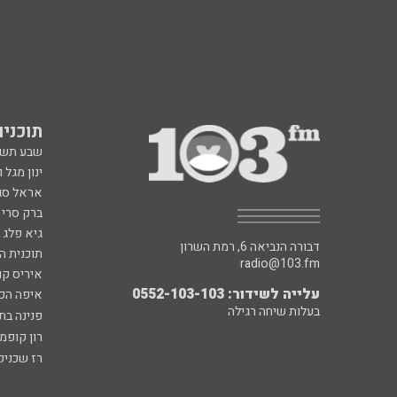
תוכניות fm
שבע תש
ינון מגל 
אראל סג"
ברק סרי 
גיא פלג
דבורה הנביאה 6, רמת השרון
תוכנית ה
radio@103.fm
איריס קו
עלייה לשידור: 0552-103-103
איפה הכ
בעלות שיחה רגילה
פנינה בת
רון קופמ
רז שכניק