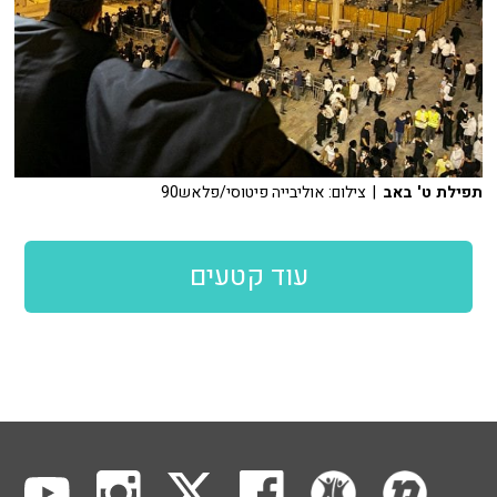
תפילת ט' באב
| צילום: אוליבייה פיטוסי/פלאש90
עוד קטעים