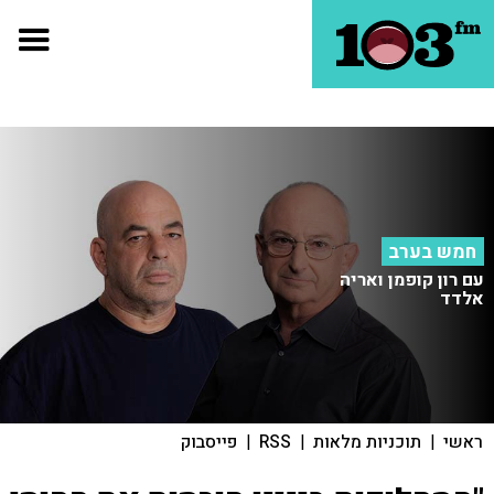
חמש בערב
עם רון קופמן ואריה
אלדד
ראשי
|
תוכניות מלאות
|
RSS
|
פייסבוק