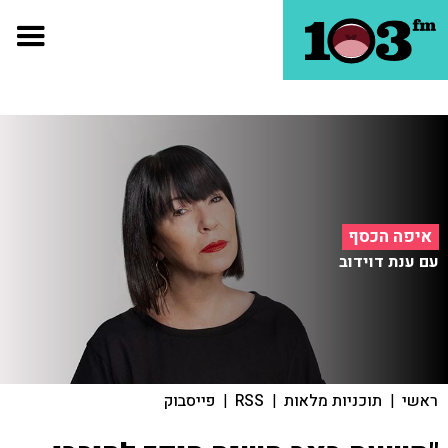
איפה הכסף
עם ענת דוידוב
ראשי
|
תוכניות מלאות
|
RSS
|
פייסבוק