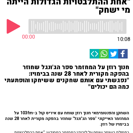
"אחת ההתלבטויות הגדולות הייתה
מי ישחק"
00:00
10:08
חנוך רוזן על המחזמר ספר הג'ונגל שחוזר
בהפקה מקורית לאחר 28 שנה בבימויו:
"נפגשתי עם אותם שחקנים ששיחקו והופתעתי
כמה הם יכולים"
השחקן והפנטומימאי חנוך רוזן שוחח עם איריס קול ב-103fm על
המחזמר האייקוני 'ספר הג'ונגל' שחוזר בהפקה מקורית לאחר 28 שנה
בבימויו של רוזן.
בתחילת השיחה שוחח על ליהוקי המחזמר המחודש: "אחת ההתלבטויות