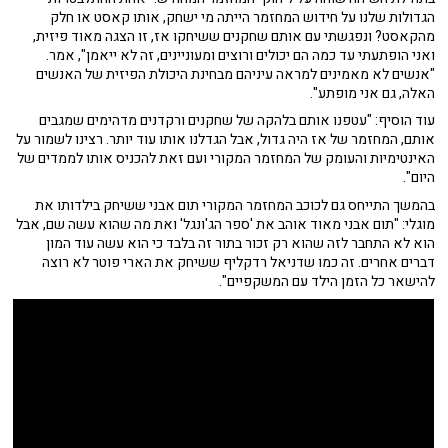
הגדולות שלנו על חידוש המחזמר הייתה מי ישחק, אותו קאסט או חלק
מהקאסט? ונפגשתי עם אותם שחקנים ששיחקו אז, זו הצגה מאוד פיזית,
ואני הופתעתי עד כמה הם יכולים ורוצים ומעוניינים, זה לא ייאמן", אמר.
"אנשים לא מאמינים למראה עיניהם מבחינת היכולת הפיזית של האנשים
האלה, גם אני מופתע".
עוד הוסיף: "עטפנו אותם בלהקה של שחקנים ורקדנים מדהימים שמגבים
אותם, המחזמר של אז היה גדול, אבל הגדלנו אותו עוד יותר. רצינו לשמור על
האינטימיות והעומק של המחזמר המקורי ועם זאת להכניס אותו לממדים של
היום".
בהמשך התייחס גם לכוכב המחזמר המקורי תום אבני ששיחק בילדותו את
מוגלי: "תום אבני מאוד אוהב את 'ספר הג'ונגל' ואת מה שהוא עשה שם, אבל
הוא לא התחבר לזה שהוא רק זכור בתור זה בלבד כי הוא עשה עוד המון
דברים אחרים. זה כמו שדניאל רדקליף ששיחק את הארי פוטר לא רוצה
להישאר כל הזמן הילד עם המשקפיים".