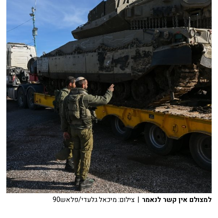
למצולם אין קשר לנאמר
| צילום: מיכאל גלעדי/פלאש90