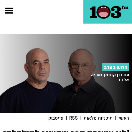
חמש בערב
עם רון קופמן ואריה
אלדד
ראשי
|
תוכניות מלאות
|
RSS
|
פייסבוק