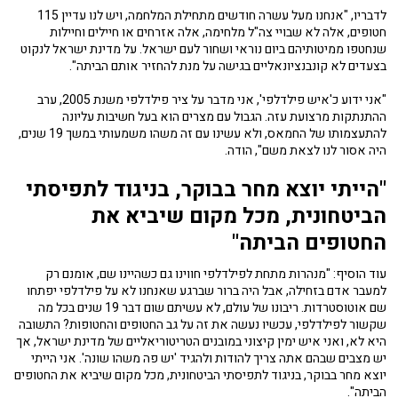
לדבריו, "אנחנו מעל עשרה חודשים מתחילת המלחמה, ויש לנו עדיין 115
חטופים, אלה לא שבויי צה"ל מלחימה, אלה אזרחים או חיילים וחיילות
שנחטפו ממיטותיהם ביום נוראי ושחור לעם ישראל. על מדינת ישראל לנקוט
בצעדים לא קונבנציונאליים בגישה על מנת להחזיר אותם הביתה".
"אני ידוע כ'איש פילדלפי', אני מדבר על ציר פילדלפי משנת 2005, ערב
ההתנתקות מרצועת עזה. הגבול עם מצרים הוא בעל חשיבות עליונה
להתעצמותו של החמאס, ולא עשינו עם זה משהו משמעותי במשך 19 שנים,
היה אסור לנו לצאת משם", הודה.
"הייתי יוצא מחר בבוקר, בניגוד לתפיסתי
הביטחונית, מכל מקום שיביא את
החטופים הביתה"
עוד הוסיף: "מנהרות מתחת לפילדלפי חווינו גם כשהיינו שם, אומנם רק
למעבר אדם בזחילה, אבל היה ברור שברגע שאנחנו לא על פילדלפי יפתחו
שם אוטוסטרדות. ריבונו של עולם, לא עשיתם שום דבר 19 שנים בכל מה
שקשור לפילדלפי, עכשיו נעשה את זה על גב החטופים והחטופות? התשובה
היא לא, ואני איש ימין קיצוני במובנים הטריטוריאליים של מדינת ישראל, אך
יש מצבים שבהם אתה צריך להודות ולהגיד 'יש פה משהו שונה'. אני הייתי
יוצא מחר בבוקר, בניגוד לתפיסתי הביטחונית, מכל מקום שיביא את החטופים
הביתה".