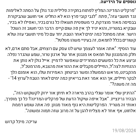
נוספים על הידיעה.
"פרקליט המדינה המליץ לפתוח בחקירה פלילית נגד גולן על הסתה לאלימות
נגד תושבי עזה", פתח. "לגבי קובי פרץ הוא לא החליט. אני חושב שהביקורת
בבסיסה מאוד מוצדקת, כי משפטית תשאלו כל גורם בכיר, ואפילו לא בכיר,
שבקיא במטריה, והוא יגיד לך אין פה שום קייס. הדבר הכי חשוב זה השכל
הישר. אתה מסתכל כמה ימים לאחר הטבח, יחד עם כל מיני תושבי עזה שלא
קשורים בכלל לחמאס, זה בעיניי משהו מטלטל".
עוד הוסיף: "אתה אומר לעצמך שיש לנו עסק עם רוצחים, אבל סתם אדם, לא
חלק מהמנגנון של חמאס או מנגנון אחר של ארגון טרור, שמע שהגדר נפלה
וביצע את כל הפשעים המחרידים שאפשר לדמיין. אייל גולן לא נותן את
ההנחיות לצה"ל, החיילים מקבלים את ההוראות מהצבא, מהרמטכ"ל,
מהקבינט, מראש הממשלה ומשר הביטחון. האמירות שלו, הוא אומנם הלך
לבקר חיילים, אך הוא אמר זאת בריאיון כמה ימים לאחר הטבח ל'ערוץ 14' -
מה זה משנה?".
"ההיגיון שלי אומר שגלי בהרב מיארה לא תיתן אור ירוק לקשקוש הזה",
הבהיר גרינצייג. "אבל איפה שיקול הדעת של פרקליט המדינה? כל כך מופרך,
ואותי זה מטריד. הפרקליטות היא גוף מאוד מגונן. פה אתה שומע דממת
אלחוט, אף אחד לא מצליח להגן על זה מרוב שזה תמוה ומשונה".
עריכה: מיכל קדוש
19/08/2024