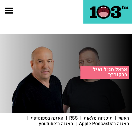
אראל סג"ל ואיל
ברקוביץ'
ראשי
|
תוכניות מלאות
|
RSS
|
האזנה בספוטיפיי
|
האזנה ב־Apple Podcasts
|
האזנה ב־youtube