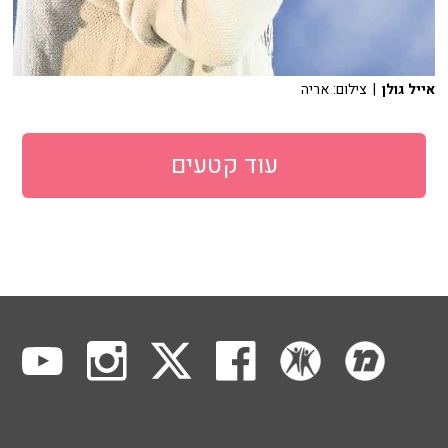
אייל גולן
| צילום: אריה
עוד קטעים