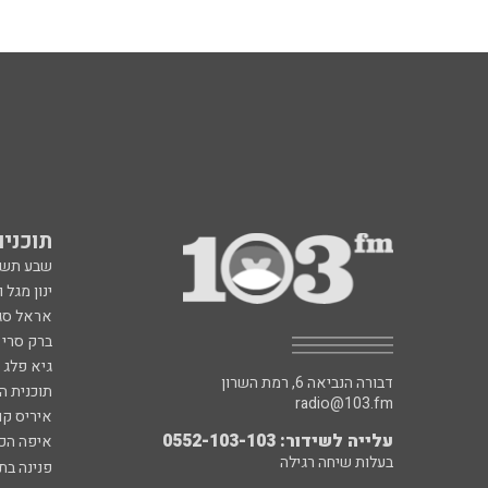
תוכניות fm
שבע תש
ינון מגל 
אראל סג"
ברק סרי 
גיא פלג
דבורה הנביאה 6, רמת השרון
תוכנית ה
radio@103.fm
איריס קו
עלייה לשידור: 0552-103-103
איפה הכ
בעלות שיחה רגילה
פנינה בת