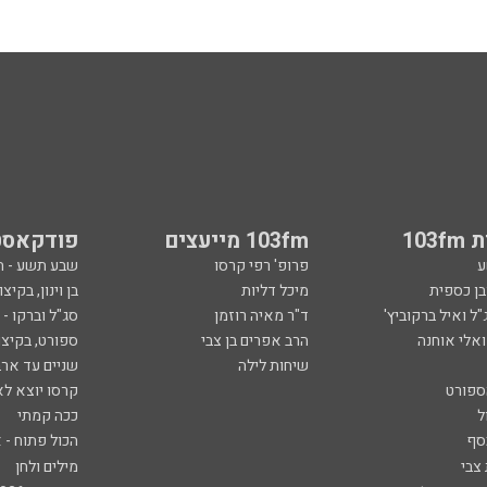
103
103fm מייעצים
פודקאסט
ע
פרופ' רפי קרסו
שבע תשע - 
ובן כספית
מיכל דליות
בן וינון, בקיצו
ל ואיל ברקוביץ'
ד"ר מאיה רוזמן
סג"ל וברקו -
ואלי אוחנה
הרב אפרים בן צבי
ספורט, בקיצו
שיחות לילה
שניים עד ארב
ספורט
קרסו יוצא לא
ל
ככה קמתי
סף
הכול פתוח - א
 צבי
מילים ולחן