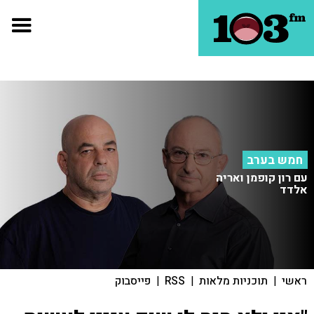
חמש בערב
עם רון קופמן ואריה
אלדד
ראשי
|
תוכניות מלאות
|
RSS
|
פייסבוק