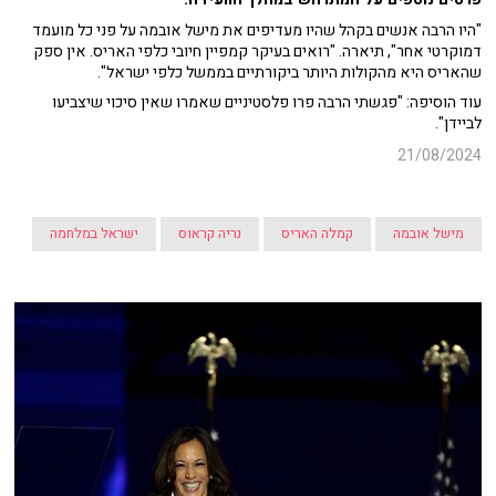
"היו הרבה אנשים בקהל שהיו מעדיפים את מישל אובמה על פני כל מועמד
דמוקרטי אחר", תיארה. "רואים בעיקר קמפיין חיובי כלפי האריס. אין ספק
שהאריס היא מהקולות היותר ביקורתיים בממשל כלפי ישראל".
עוד הוסיפה: "פגשתי הרבה פרו פלסטיניים שאמרו שאין סיכוי שיצביעו
לביידן".
21/08/2024
מישל אובמה
קמלה האריס
נריה קראוס
ישראל במלחמה