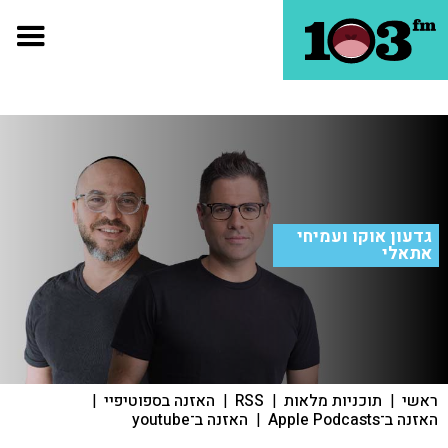
גדעון אוקו ועמיחי
אתאלי
ראשי
|
תוכניות מלאות
|
RSS
|
האזנה בספוטיפיי
|
האזנה ב־Apple Podcasts
|
האזנה ב־youtube