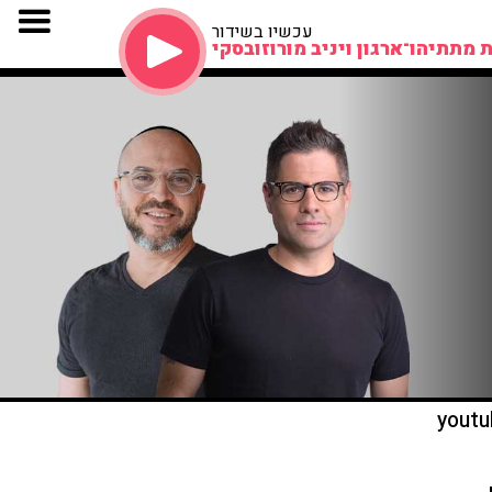
עכשיו בשידור
 מתתיהו־ארגון ויניב מורוזובסקי