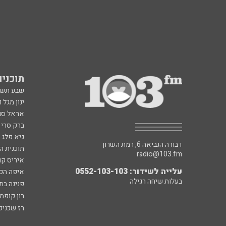
תוכניות fm
שבע תש
ינון מגל 
אראל סג"
ברק סרי 
גיא פלג
דבורה הנביאה 6, רמת השרון
תוכנית ה
radio@103.fm
איריס קו
עלייה לשידור: 0552-103-103
איפה הכ
בעלות שיחה רגילה
פנינה בת
רון קופמ
רז שכניק