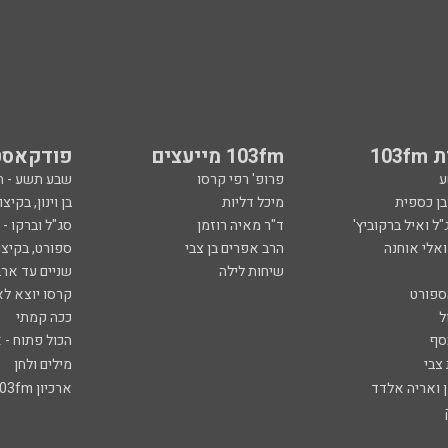
103
103fm מייעצים
פודקאסט
ע
פרופ' רפי קרסו
שבע תשע - 
ובן כספית
מיכל דליות
בן וינון, בקיצו
ל ואיל ברקוביץ'
ד"ר מאיה רוזמן
סג"ל וברקו -
ואלי אוחנה
הרב אפרים בן צבי
ספורט, בקיצו
שיחות לילה
שניים עד ארב
ספורט
קרסו יוצא לא
ל
ככה קמתי
סף
הכול פתוח - א
 צבי
מילים ולחן
ן ואריה אלדד
ארכיון 103fm