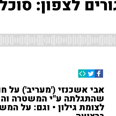
13 שיגורים לצפון: סו
אבי אשכנזי ('מעריב') על ח
לצומת גילון • וגם: על המ