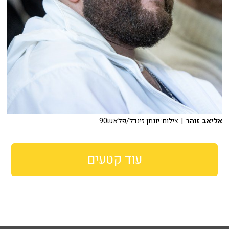
אליאב זוהר
| צילום: יונתן זינדל/פלאש90
עוד קטעים