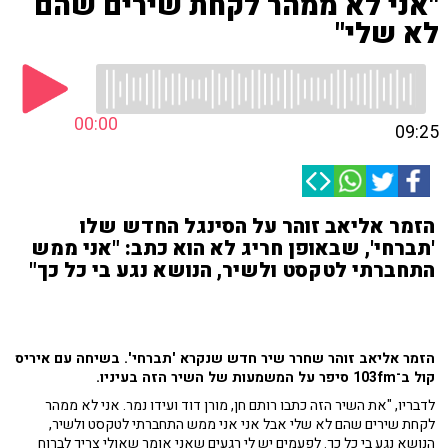
"אני לא ממהר לקחת שירים שהם
לא שלי"
00:00
09:25
הזמר אליאב זוהר על הסינגל החדש שלו
'תברחי', שבאופן חריג לא הוא כתב: "אני ממש
התחברתי לטקסט ולשיר, הנושא נגע בי כל כך"
הזמר אליאב זוהר שחרר שיר חדש שנקרא 'תברחי'. בשיחה עם איריס
קול ב־103fm סיפר על המשמעות של השיר הזה בעיניו.
לדבריו, "את השיר הזה כתבו רותם חן, מורן דוד ועידו נמר. אני לא ממהר
לקחת שירים שהם לא שלי אבל אני אני ממש התחברתי לטקסט ולשיר,
הנושא נגע בי כל כך. לפעמים יש לי רגעים שאני אומר שאולי צריך לברוח