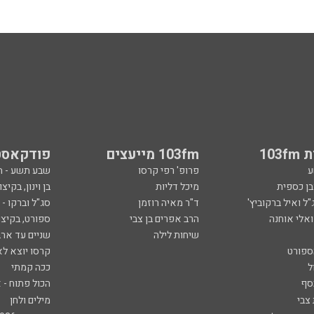
103
103fm מייעצים
פודקאסט
ע
פרופ' רפי קרסו
שבע תשע - 
ובן כספית
מיכל דליות
בן וינון, בקיצו
ל ואיל ברקוביץ'
ד"ר מאיה רוזמן
סג"ל וברקו -
ואלי אוחנה
הרב אפרים בן צבי
ספורט, בקיצו
שיחות לילה
שניים עד ארב
ספורט
קרסו יוצא לא
ל
ככה קמתי
סף
הכול פתוח - א
 צבי
מילים ולחן