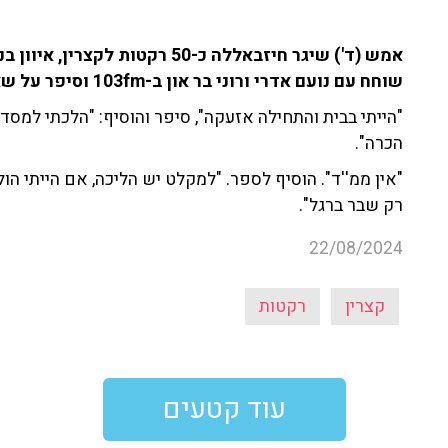
אמש (ד') שיגר חיזבאללה כ-50 רקט
שוחח עם נועם אדרי ורוני בר און ב-103fm וסיפר על שאירע.
"הייתי בבית והתחילה אזעקה", סיפר והוסיף: "הלכתי למסדרו
הכרה".
"אין ממ''ד". הוסיף לספר. "למקלט יש הליכה, אם הייתי ה
רק שבר ברגל".
22/08/2024
קצרין
רקטות
עוד קטעים