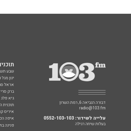
תוכניות fm
שבע תש
ינון מגל 
אראל סג"
ברק סרי 
גיא פלג
דבורה הנביאה 6, רמת השרון
תוכנית ה
radio@103.fm
איריס קו
עלייה לשידור: 0552-103-103
איפה הכ
בעלות שיחה רגילה
פנינה בת