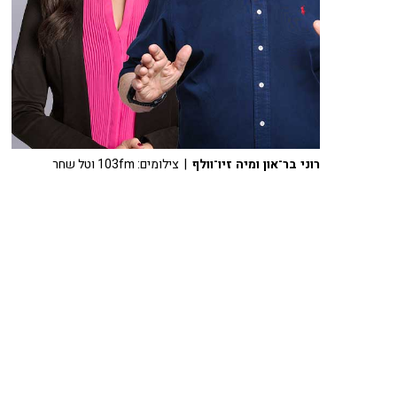
רוני בר־און ומיה זיו־וולף
| צילומים: 103fm וטל שחר