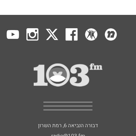
דבורה הנביאה 6, רמת השרון
radio@103.fm