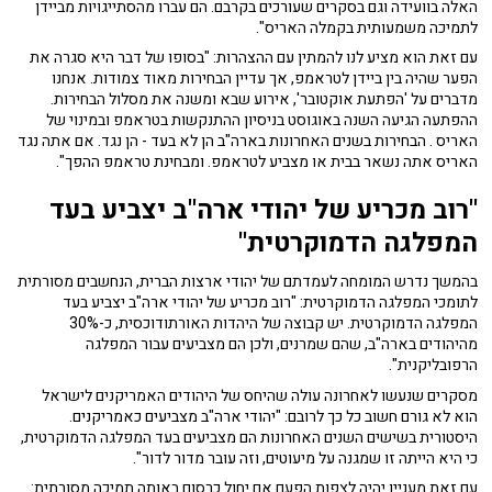
האלה בוועידה וגם בסקרים שעורכים בקרבם. הם עברו מהסתייגויות מביידן
לתמיכה משמעותית בקמלה האריס".
עם זאת הוא מציע לנו להמתין עם ההצהרות: "בסופו של דבר היא סגרה את
הפער שהיה בין ביידן לטראמפ, אך עדיין הבחירות מאוד צמודות. אנחנו
מדברים על 'הפתעת אוקטובר', אירוע שבא ומשנה את מסלול הבחירות.
ההפתעה הגיעה השנה באוגוסט בניסיון ההתנקשות בטראמפ ובמינוי של
האריס . הבחירות בשנים האחרונות בארה"ב הן לא בעד - הן נגד. אם אתה נגד
האריס אתה נשאר בבית או מצביע לטראמפ. ומבחינת טראמפ ההפך".
"
רוב מכריע של יהודי ארה"ב יצביע בעד
המפלגה הדמוקרטית"
בהמשך נדרש המומחה לעמדתם של יהודי ארצות הברית, הנחשבים מסורתית
לתומכי המפלגה הדמוקרטית: "רוב מכריע של יהודי ארה"ב יצביע בעד
המפלגה הדמוקרטית. יש קבוצה של היהדות האורתודוכסית, כ-30%
מהיהודים בארה"ב, שהם שמרנים, ולכן הם מצביעים עבור המפלגה
הרפובליקנית".
מסקרים שנעשו לאחרונה עולה שהיחס של היהודים האמריקנים לישראל
הוא לא גורם חשוב כל כך לרובם: "יהודי ארה"ב מצביעים כאמריקנים.
היסטורית בשישים השנים האחרונות הם מצביעים בעד המפלגה הדמוקרטית,
כי היא הייתה זו שמגנה על מיעוטים, וזה עובר מדור לדור".
עם זאת מעניין יהיה לצפות הפעם אם יחול כרסום באותה תמיכה מסורתית: