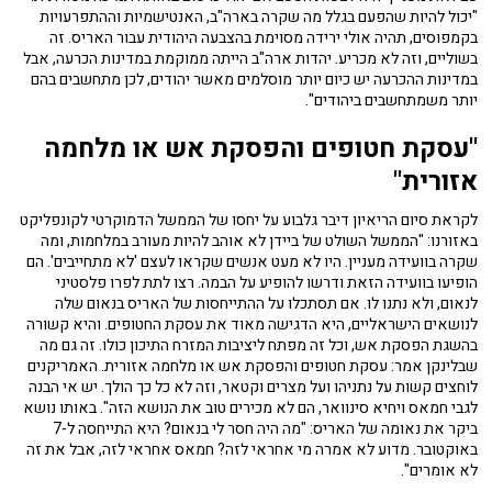
"יכול להיות שהפעם בגלל מה שקרה בארה"ב, האנטישמיות וההתפרעויות
בקמפוסים, תהיה אולי ירידה מסוימת בהצבעה היהודית עבור האריס. זה
בשוליים, וזה לא מכריע. יהדות ארה"ב הייתה ממוקמת במדינות הכרעה, אבל
במדינות ההכרעה יש כיום יותר מוסלמים מאשר יהודים, לכן מתחשבים בהם
יותר משמתחשבים ביהודים".
"
עסקת חטופים והפסקת אש או מלחמה
אזורית"
לקראת סיום הריאיון דיבר גלבוע על יחסו של הממשל הדמוקרטי לקונפליקט
באזורנו: "הממשל השולט של ביידן לא אוהב להיות מעורב במלחמות, ומה
שקרה בוועידה מעניין. היו לא מעט אנשים שקראו לעצם 'לא מתחייבים'. הם
הופיעו בוועידה הזאת ודרשו להופיע על הבמה. רצו לתת לפרו פלסטיני
לנאום, ולא נתנו לו. אם תסתכלו על ההתייחסות של האריס בנאום שלה
לנושאים הישראליים, היא הדגישה מאוד את עסקת החטופים. והיא קשורה
בהשגת הפסקת אש, וכל זה מפתח ליציבות המזרח התיכון כולו. זה גם מה
שבלינקן אמר: עסקת חטופים והפסקת אש או מלחמה אזורית. האמריקנים
לוחצים קשות על נתניהו ועל מצרים וקטאר, וזה לא כל כך הולך. יש אי הבנה
לגבי חמאס ויחיא סינוואר, הם לא מכירים טוב את הנושא הזה". באותו נושא
ביקר את נאומה של האריס: "מה היה חסר לי בנאום? היא התייחסה ל-7
באוקטובר. מדוע לא אמרה מי אחראי לזה? חמאס אחראי לזה, אבל את זה
לא אומרים".