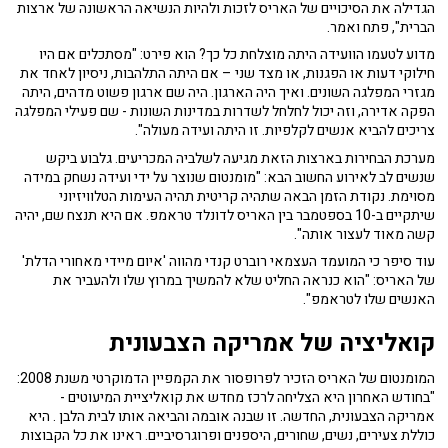
הגדילה את הסיכויים של האריס לזכות ולהיות הנשיאה הראשונה של ארצות
הברית", פתח ואמר.
מדוע לטעמו הוועידה היתה מוצלחת כל כך? הוא פירט: "מסתכלים אם היו
חילוקי דעות או הפגנות, או מצד שני – אם היתה התלהבות, ניסיון לאחד את
מגזרי המפלגה השונים. ואיך היה הארגון. היה שם ארגון פשוט מדהים, היתה
הפקה אדירה, וזה יכול לחלחל לשדרות במדינות השונות - שם פעילי המפלגה
צריכים להביא אנשים לקלפיות. זו היתה ועידה מעולה".
מערכת הבחירות בארצות הזאת מגיעה לשלביה המכריעים. גלבוע ביקש
שנשים לב לאירוע החשוב הבא: "מומנטום שנוצר על ידי ועידה נשחק במידה
מסוימת. נקודת הזמן הבאה שתהיה קריטית תהיה העימות הטלוויזיוני
שיתקיים ב-10 בספטמבר בין האריס לדונלד טראמפ. אם היא תנצח שם, יהיה
קשה מאוד לעצור אותה".
עוד סיפר כי המועמד העצמאי רוברט קנדי מהווה 'איום מיידי מאחורי הדלת'
של האריס: "הוא כנראה החליט שלא להמשיך במרוץ שלו ולהעביר את
האנשים שלו לטראמפ".
קואליציה של אמריקה הצבעונית
המומנטום של האריס הזכיר לפרופסור את הקמפיין הדמוקרטי משנת 2008:
"בחודש האחרון היא הצליחה לרכז מחדש את קואליציית המיעוטים -
אמריקה הצבעונית, החדשה. זו שבנה אובמה והביאה אותו לבית הלבן . היא
כוללת צעירים, נשים, שחורים, היספנים ופרוגרסיביים. ראינו את כל הקבוצות