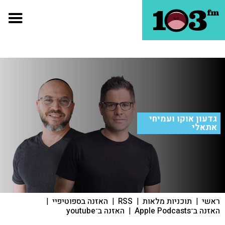
גדעון אוקו ועמיחי
אתאלי
ראשי
|
תוכניות מלאות
|
RSS
|
האזנה בספוטיפיי
|
האזנה ב־Apple Podcasts
|
האזנה ב־youtube