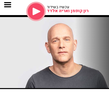
עכשיו בשידור
רון קופמן ואריה אלדד