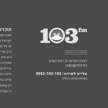
תוכניות fm
שבע תש
ינון מגל 
אראל סג"
ברק סרי 
גיא פלג
דבורה הנביאה 6, רמת השרון
תוכנית ה
radio@103.fm
איריס קו
עלייה לשידור: 0552-103-103
איפה הכ
בעלות שיחה רגילה
פנינה בת
רון קופמ
רז שכניק