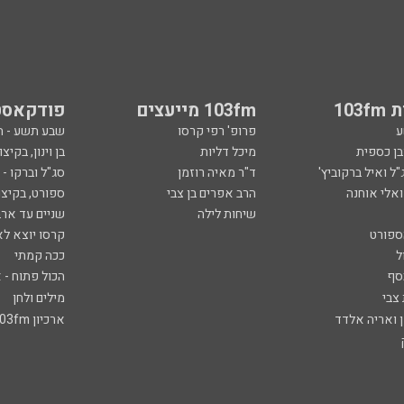
103
103fm מייעצים
פודקאסט
ע
פרופ' רפי קרסו
שבע תשע - 
ובן כספית
מיכל דליות
בן וינון, בקיצו
ל ואיל ברקוביץ'
ד"ר מאיה רוזמן
סג"ל וברקו -
ואלי אוחנה
הרב אפרים בן צבי
ספורט, בקיצו
שיחות לילה
שניים עד ארב
ספורט
קרסו יוצא לא
ל
ככה קמתי
סף
הכול פתוח - א
 צבי
מילים ולחן
ן ואריה אלדד
ארכיון 103fm