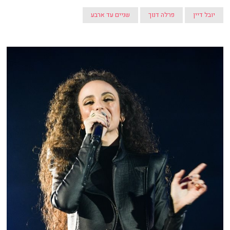
יובל דיין
פרלה דנוך
שניים עד ארבע