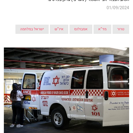
01/09/2024
טרור
מד"א
אמבולנס
איו"ש
ישראל במלחמה