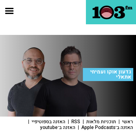
גדעון אוקו ועמיחי
אתאלי
ראשי
|
תוכניות מלאות
|
RSS
|
האזנה בספוטיפיי
|
האזנה ב־Apple Podcasts
|
האזנה ב־youtube