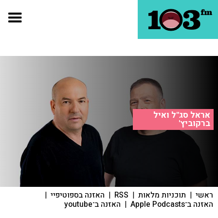
אראל סג"ל ואיל
ברקוביץ'
ראשי
|
תוכניות מלאות
|
RSS
|
האזנה בספוטיפיי
|
האזנה ב־Apple Podcasts
|
האזנה ב־youtube