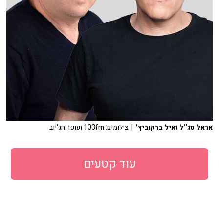
אראל סג''ל ואיל ברקוביץ'
| צילומים: 103fm ועופר חג'יוב
עוד קטעים