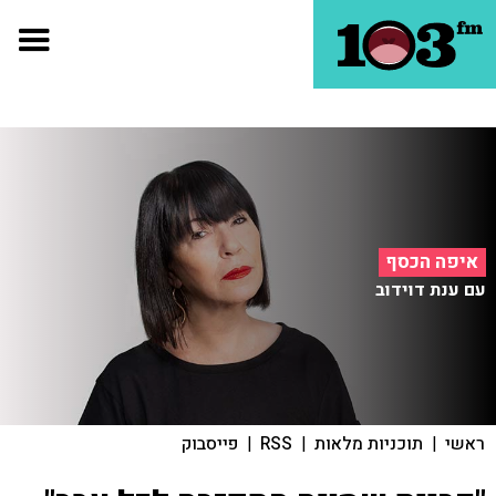
איפה הכסף
עם ענת דוידוב
ראשי
|
תוכניות מלאות
|
RSS
|
פייסבוק