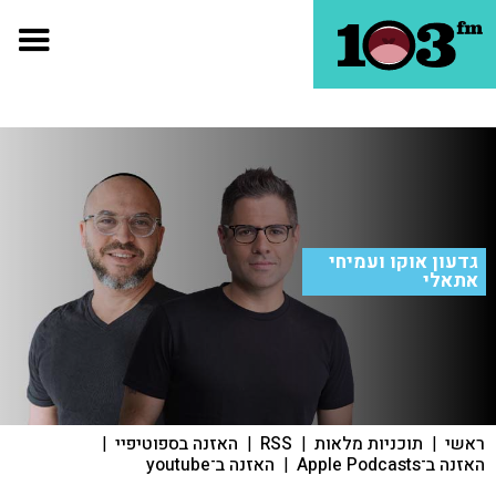
גדעון אוקו ועמיחי
אתאלי
ראשי
|
תוכניות מלאות
|
RSS
|
האזנה בספוטיפיי
|
האזנה ב־Apple Podcasts
|
האזנה ב־youtube