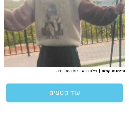
היימנוט קסאו
| צילום: באדיבות המשפחה
עוד קטעים