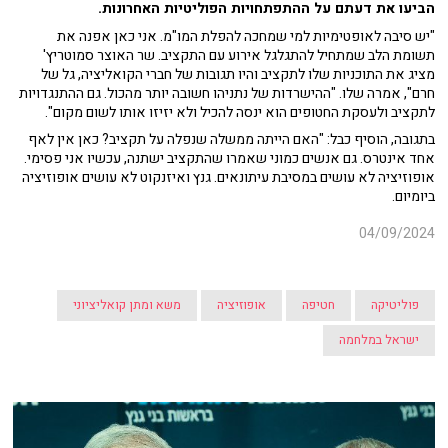
הביעו את דעתם על ההתפתחויות הפוליטיות האחרונות.
"יש סיבה לאופטימיות למי שמחכה להפלת המו"מ. אני כאן אפנה את
תשומת הלב שמתחיל להתגלגל אירוע עם התקציב. שר האוצר סמוטריץ'
מציג את התוכניות שלו לתקציב והיו תגובות של חברי הקואליציה, גל של
חרם", אמרה שלו. "ההישרדות של נתניהו חשובה יותר מהכול. גם ההתנגדויות
לתקציב ולעסקת החטופים הוא ינסה להכיל ולא יזיזו אותו לשום מקום".
בתגובה, הוסיף כבל: "האם הייתה ממשלה שנפלה על תקציב? כאן אין לאף
אחד אינטרס. גם אנשים כמוני שאמרו שהתקציב ישתנה, עכשיו אני פסימי.
אופוזיציה לא עושים במסיבת עיתונאים. גנץ ואיזנקוט לא עושים אופוזיציה
ביומיום.
04/09/2024
פוליטיקה
חטיפה
אופוזיציה
משא ומתן קואליציוני
ישראל במלחמה