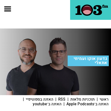
גדעון אוקו ועמיחי
אתאלי
ראשי
|
תוכניות מלאות
|
RSS
|
האזנה בספוטיפיי
|
האזנה ב־Apple Podcasts
|
האזנה ב־youtube