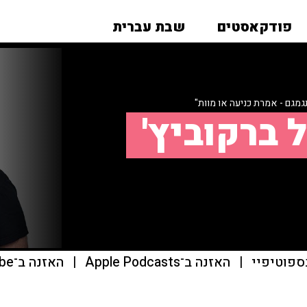
פודקאסטים
שבת עברית
גמגם - אמרת כניעה או מוות"
 ברקוביץ'
ספוטיפיי
|
האזנה ב־Apple Podcasts
|
האזנה ב־youtube