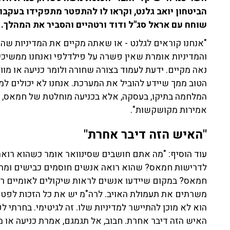
הביטחון יואב גלנט, וקראו לו להתפטר מתפקידו בעקב
שוחח עם אראל סג"ל ודוד ורטהיים והסביר את המהלך.
"אנחנו קוראים לגלנט - או שאתה מקיים את המדיניות שה
והמדיניות אומרת שאין פשרה על פילדלפי ואנחנו ממשיכים
נאה מקיים. ידעת לעמוד בצורה שחורה ולומר כניעה או מ
הטוב ממך שיידע להוביל את המערכת. אנחנו לא יכולים למצ
המלחמה בתיקו, בעסקה, אלא בכניעה מוחלטת של חמאס, 
אמירות מקושקשות".
"האיש הזה דיבר אחרת"
עוד הוסיף: "מה אתם חושבים שסינוואר אומר כשהוא רואה
לדרישות חמאס? שהוא רואה אנשים חוסמים כבישים ומת
חמאס? במקום שיידעו אנשים לראות שיקולים לאומיים ר
משרתים את תעמולת האויב. לרה"מ יש את כל הזכות לפטר 
הוא לא מוכן להתיישר למדיניות שלו. זה לגיטימי. בחרתי לפנ
האיש הזה דיבר אחרת. חבוב, אל תגמגם, אמרת כניעה או 