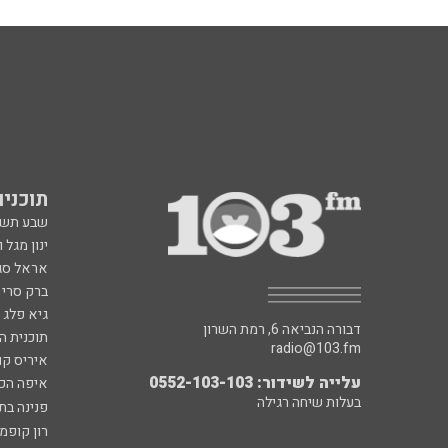
תוכניות fm
שבע תש
ינון מגל 
אראל סג"
ברק סרי 
גיא פלג
דבורה הנביאה 6, רמת השרון
תוכנית ה
radio@103.fm
איריס קו
עלייה לשידור: 0552-103-103
איפה הכ
בעלות שיחה רגילה
פנינה בת
רון קופמ