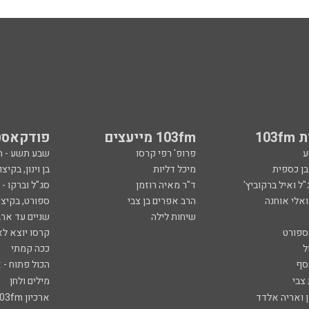
103
103fm מייעצים
פודקאסט
ע
פרופ' רפי קרסו
שבע תשע - 
ובן כספית
מיכל דליות
בן וינון, בקיצו
ל ואיל ברקוביץ'
ד"ר מאיה רוזמן
סג"ל וברקו -
ואלי אוחנה
הרב אפרים בן צבי
ספורט, בקיצו
שיחות לילה
שניים עד ארב
ספורט
קרסו יוצא לא
ל
ככה קמתי
סף
הכול פתוח - א
 צבי
מילים ולחן
ן ואריה אלדד
ארכיון 103fm