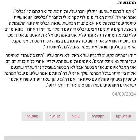
התנגשות.
"אתמול כתבו לשמעון ריקלין, חבר שלי, על תיבת הדואר כתבו לו 'גבלס'",
אמר אראל. "נהיה מאוד פופולרי לקרוא לי ולחבריי 'גבלסים' יש אושיית
טוויטר שמדברת על ניאו-נאצים. זו הכחשת שואה. גבלס היה שר התעמולה
הנאצי, הקים עיתונים נאצים. גבלס היה עם היטלר עד יומו האחרון. כשאומרים
עליי גבלס, המחנה הזה אומר עליי, אני באמת שואל את האנשים, אני נרעש
מהכחשת השואה. אני חושב שזה פוגע בנו בצורה הכי דרמטית. אני מקבל
איומים בטלפון ושואל את עצמי האם ללכת למשטרה".
דוד ורטהיים הקשיב לדבריו של אראל ולא ריחם עליו. "תיכנס לעמוד הטוויטר
שלי והחל מ-'אוכל זרגים', איומים על משפחתי, ילדיי, אחרי כל תוכנית יום יום
אני מקבל איומים. אני מצטער אבל לא מצטער בשבילך זו השגרה שהגענו
אליה בין היתר בגלל המחנה שלך אראל. רה"מ שלנו אמר שלשום שכל המחנה
שהפגין משתף פעולה עם סינוואר. אם רה"מ טוען שאני ועוד עשרות אלפי
ישראלים משתפים פעולה עם סינוואר זה יותר גרוע".
04/09/2024
פוליטיקה
תקשורת
שואה
טוויטר
משטרה