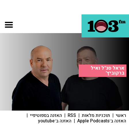
אראל סג"ל ואיל
ברקוביץ'
ראשי
|
תוכניות מלאות
|
RSS
|
האזנה בספוטיפיי
|
האזנה ב־Apple Podcasts
|
האזנה ב־youtube