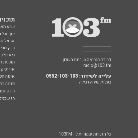
תוכניות fm
שבע תש
ינון מגל 
אראל סג"
ברק סרי 
גיא פלג
דבורה הנביאה 6, רמת השרון
תוכנית ה
radio@103.fm
איריס קו
עלייה לשידור: 0552-103-103
איפה הכ
בעלות שיחה רגילה
פנינה בת
רון קופמ
רז שכניק
כל הזכויות שמורות ל - 103FM