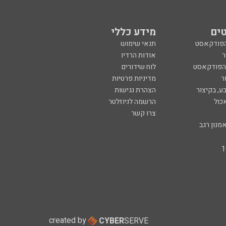
ים
מידע כללי
הפודקאסט
תנאי שימוש
ר
אודות הרדיו
 הפודקאסט
לוח שידורים
ר
מדיניות פרטיות
ע, בקיצור
הצהרת נגישות
כול
הרשמה לניוזלטר
צרו קשר
מנון רגב
created by
CYBER
SERVE