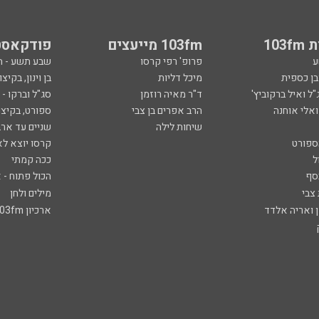
103
103fm מייעצים
פודקאסט
ע
פרופ' רפי קרסו
שבע תשע - 
ובן כספית
מיכל דליות
בן וינון, בקיצו
ל ואיל ברקוביץ'
ד"ר מאיה רוזמן
סג"ל וברקו -
ואלי אוחנה
הרב אפרים בן צבי
ספורט, בקיצו
שיחות לילה
שניים עד ארב
ספורט
קרסו יוצא לא
ל
ככה קמתי
סף
הכול פתוח - א
 צבי
מילים ולחן
ן ואריה אלדד
ארכיון 103fm