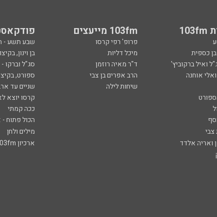
103
103fm מייעצים
פודקאסט
ע
פרופ' רפי קרסו
שבע תשע - 
ובן כספית
מיכל דליות
בן וינון, בקיצו
ל ואיל ברקוביץ'
ד"ר מאיה רוזמן
סג"ל וברקו -
ואלי אוחנה
הרב אפרים בן צבי
ספורט, בקיצו
שיחות לילה
שניים עד ארב
ספורט
קרסו יוצא לא
ל
ככה קמתי
סף
הכול פתוח - א
 צבי
מילים ולחן
ן ואריה אלדד
ארכיון 103fm