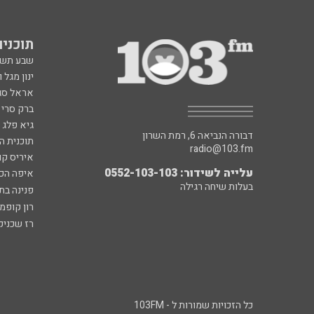
תוכניות fm
שבע תש
ינון מגל 
אראל סג"
ברק סרי 
גיא פלג
דבורה הנביאה 6, רמת השרון
תוכנית ה
radio@103.fm
איריס קו
עלייה לשידור: 0552-103-103
איפה הכ
בעלות שיחה רגילה
פנינה בת
רון קופמ
רז שכניק
כל הזכויות שמורות ל - 103FM