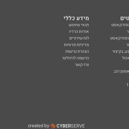
ים
מידע כללי
הפודקאסט
תנאי שימוש
ר
אודות הרדיו
 הפודקאסט
לוח שידורים
ר
מדיניות פרטיות
ע, בקיצור
הצהרת נגישות
כול
הרשמה לניוזלטר
צרו קשר
מנון רגב
created by
CYBER
SERVE