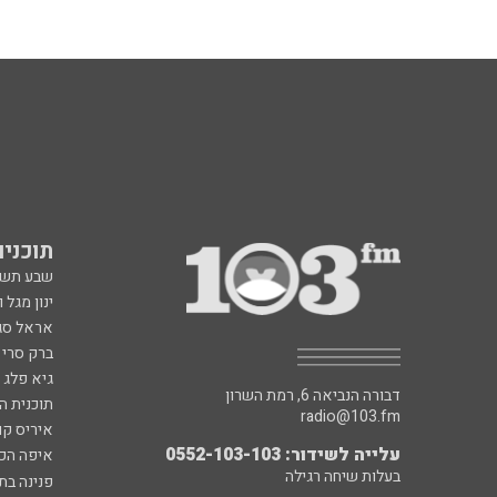
תוכניות fm
שבע תש
ינון מגל 
אראל סג"
ברק סרי 
גיא פלג
דבורה הנביאה 6, רמת השרון
תוכנית ה
radio@103.fm
איריס קו
עלייה לשידור: 0552-103-103
איפה הכ
בעלות שיחה רגילה
פנינה בת