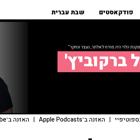
פודקאסטים
שבת עברית
קנת הלוי היה מודח לאלתר, נעצר ונחקר"
 ברקוביץ'
ספוטיפיי
|
האזנה ב־Apple Podcasts
|
האזנה ב־youtube