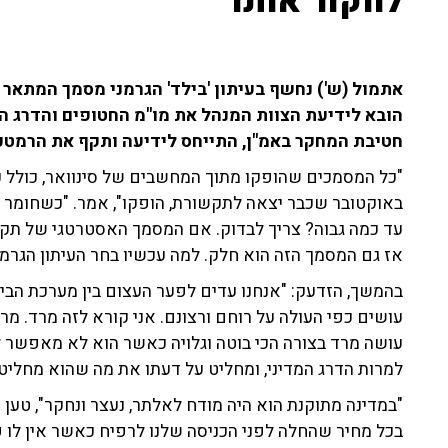
לחקור אותו"
אתמול (ש') נחשף בעיתון 'בילד' הגרמני מסמך המתא
הובא לידיעת הצוות המנהל את מו"מ החטופים והדרג המד
חטיבת המחקר באמ"ן, התייחס לידיעה ותקף את הרמטכ"
עד כמה גבוה? צריך לבדוק. אם המסמך האסטרטגי של תקופ
אז גם המסמך הזה הוא חלק. למה עכשיו בחר העיתון הגרמני
בהמשך, הזדעק: "אנחנו עדים לפער העצום בין מערכת הביט
עושים כפי העולה על רוחם ורצונם. אני קורא לזה מרד. מ
עושה מרד בצורה הכי בוטה וגלויה כאשר הוא לא מאפשר ל
למרות הדרג המדיני, ומחליט על דעתו את מה שהוא מחליט, 
"במדינה מתוקנת הוא היה מודח לאלתר, נעצר ונחקר", טען
בכל מחיר שהחלה לפני הכניסה שלנו לרפיח כאשר אין לו פ