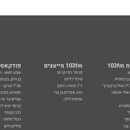
103
103fm מייעצים
פודקאסט
ע
פרופ' רפי קרסו
שבע תשע - 
ובן כספית
מיכל דליות
בן וינון, בקיצו
ל ואיל ברקוביץ'
ד"ר מאיה רוזמן
סג"ל וברקו -
ואלי אוחנה
הרב אפרים בן צבי
ספורט, בקיצו
שיחות לילה
שניים עד ארב
ספורט
קרסו יוצא לא
ל
ככה קמתי
סף
הכול פתוח - א
 צבי
מילים ולחן