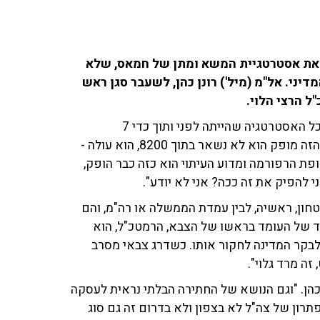
ר את אסטרטגיית המשא ומתן של חמאס, שלא
יני. אל"מ (מיל') רונן כהן, לשעבר סגן ראש
ל הרצי הלוי.
"כל המסמכים שהופקו מתוך המחשבים של סינוואר, כולל כל האסטרטגיה שהייתה לפני ותוך כדי 7
באוקטובר שכבר יצאה לתקשורת, הופקו", אמר. "כשחומר הזה מופק הוא לא נשאר בתוך 8200, הוא עולה -
ת הרפורמה ומדוע העיתוי הוא כזה כבר הופק,
 להפיק את זה ככה? אני לא יודע".
חון, ראשיה, לבין עמדת הממשלה או רה"מ, והם
רד של העומד בראשו של הצבא, הרמטכ"ל, הוא
בקר המדינה לחקור אותו. כשדרג צבאי מסרב
זה מרד גלוי".
 כהן. "וגם הנושא של החתירה הבלתי נראית לעסקה
תרון של צה"ל לא בצפון ולא בדרום זה גם סוג