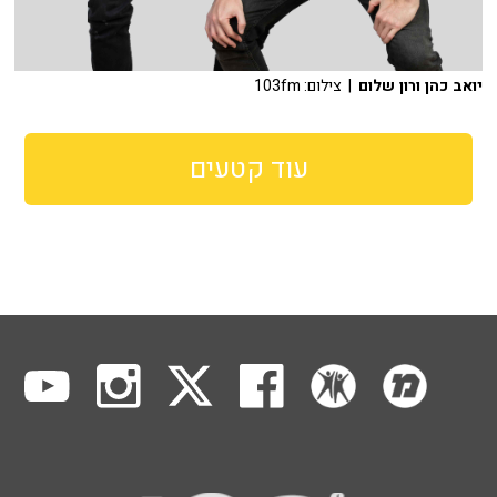
יואב כהן ורון שלום
| צילום: 103fm
עוד קטעים