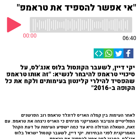
"אי אפשר להספיד את טראמפ"
00:00
06:40
יקי דיין, לשעבר הקונסול בלוס אנג'לס, על
סיכויי טראמפ להיבחר לנשיא: "זה אותו טראמפ
שהפסיד להילרי קלינטון בעימותים ולקח את כל
הקופה ב-2016"
לאחר העימות בין קמלה האריס לדונלד טראמפ רוב הפרשנים
הפוליטיים והציבור האמריקני מניחים כי האריס ניצחה את טראמפ. עם
זאת, השאלה הגדולה היא עד כמה ישפיע העימות על דעת הקהל
האמריקנית לפני הבחירות. יקי דיין, לשעבר קונסול ישראל בלוס
אנג'לס, הסביר למה אסור להספיד את טראמפ.