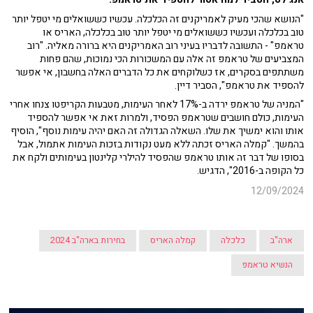
"הנושא שהכי מעיק לאמריקנים זה הכלכלה. עכשיו כששואלים מי יטפל יותר
טוב בכלכלה ועכשיו כששואלים מי יטפל יותר טוב בכלכלה, האריס או
טראמפ" - התשובה לדבריו בעיני רוב האמריקנים היא ברורה מאליה. "רוב
המצביעים של טראמפ זה אלה עם המשכורות הכי נמוכות, שהם פחות
משתתפים בסקרים, אז כשלוקחים את כל הדברים האלה בחשבון, אי אפשר
להספיד את טראמפ", הסביר דיין.
"המניה של טראמפ ירדה ב-17% לאחר העימות, מטבעות הקריפטו צנחו אחרי
העימות, כולם חושבים שטראמפ הפסיד, ולמרות זאת אי אפשר להספיד
אותו והוא ימשיך את שלו. השאלה הגדולה זה האם יהיה עימות נוסף", הוסיף
בהמשך. "קמלה האריס זכתה ללא מעט נקודות בזכות העימות אתמול, אבל
בסופו של דבר זה אותו טראמפ שהפסיד להילרי קלינטון בעימותים ולקח את
כל הקופה ב-2016", הדגיש.
12/09/2024
ארה"ב
כלכלה
קמלה האריס
בחירות בארה"ב 2024
הנשיא טראמפ