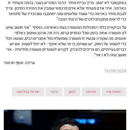
באוקטובר לא ישוב. צריך גביית מחיר. הדבר המכריע בעבר, בהווה ובעתיד זו
האדמה. איני אדם משיחי אלא אדם פרגמטי שמבין את המזרח התיכון. צריך
לגבות מחיר באדמה כדי שעוד שלושים שנה יסתובבו שם נכדיו של סינוואר
כדי לראות מתקנים לזכרם של נרצחי הנובה".
על הביקורת כלפי התנהלות המשטרה בעת האחרונה, הוסיף: "אני חושב שיש
לנו משטרה אחת. בזמן שכל הגופים קרסו, היה פה ארגון שתמך באלפי
אנשים. מה שקורה עכשיו זו משטרה שפועלת מול אתגרים רבים, ועושה הכל
כדי לשמור על החוק. יש טעויות, כי מי שלא אוכף - לא יכול לטעות. אם יש
דברים בעייתיים, הם צריכים להיבדק. לקרוא לשוטרים משטרה פוליטית - אני
חושב שזה לא ראוי".
עריכה: אסף חרמוני
16/09/2024
רצועת עזה
חטיפה
לבנון
ציבור
ישראל במלחמה