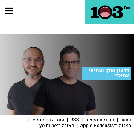
גדעון אוקו ועמיחי
אתאלי
ראשי
|
תוכניות מלאות
|
RSS
|
האזנה בספוטיפיי
|
האזנה ב־Apple Podcasts
|
האזנה ב־youtube