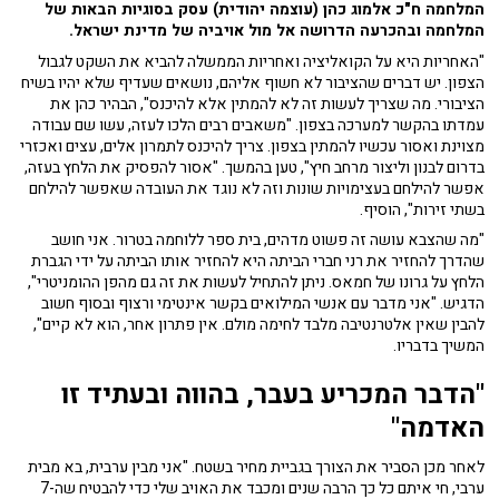
המלחמה ח"כ אלמוג כהן (עוצמה יהודית) עסק בסוגיות הבאות של
המלחמה ובהכרעה הדרושה אל מול אויביה של מדינת ישראל.
"האחריות היא על הקואליציה ואחריות הממשלה להביא את השקט לגבול
הצפון. יש דברים שהציבור לא חשוף אליהם, נושאים שעדיף שלא יהיו בשיח
הציבורי. מה שצריך לעשות זה לא להמתין אלא להיכנס", הבהיר כהן את
עמדתו בהקשר למערכה בצפון. "משאבים רבים הלכו לעזה, עשו שם עבודה
מצוינת ואסור עכשיו להמתין בצפון. צריך להיכנס לתמרון אלים, עצים ואכזרי
בדרום לבנון וליצור מרחב חיץ", טען בהמשך. "אסור להפסיק את הלחץ בעזה,
אפשר להילחם בעצימויות שונות וזה לא נוגד את העובדה שאפשר להילחם
בשתי זירות", הוסיף.
"מה שהצבא עושה זה פשוט מדהים, בית ספר ללוחמה בטרור. אני חושב
שהדרך להחזיר את רני חברי הביתה היא להחזיר אותו הביתה על ידי הגברת
הלחץ על גרונו של חמאס. ניתן להתחיל לעשות את זה גם מהפן ההומניטרי",
הדגיש. "אני מדבר עם אנשי המילואים בקשר אינטימי ורצוף ובסוף חשוב
להבין שאין אלטרנטיבה מלבד לחימה מולם. אין פתרון אחר, הוא לא קיים",
המשיך בדבריו.
"הדבר המכריע בעבר, בהווה ובעתיד זו
האדמה"
לאחר מכן הסביר את הצורך בגביית מחיר בשטח. "אני מבין ערבית, בא מבית
ערבי, חי איתם כל כך הרבה שנים ומכבד את האויב שלי כדי להבטיח שה-7