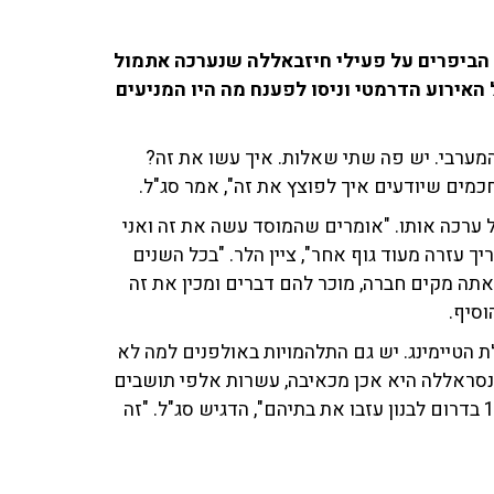
 הביפרים על פעילי חיזבאללה שנערכה אתמול
 האירוע הדרמטי וניסו לפענח מה היו המניעים
ם המערבי. יש פה שתי שאלות. איך עשו את זה?
מים שיודעים איך לפוצץ את זה", אמר סג"ל.
 ערכה אותו. "אומרים שהמוסד עשה את זה ואני
 עזרה מעוד גוף אחר", ציין הלר. "בכל השנים
אתה מקים חברה, מוכר להם דברים ומכין את זה
וסיף.
 הטיימינג. יש גם התלהמויות באולפנים למה לא
סראללה היא אכן מכאיבה, עשרות אלפי תושבים
עזבו את בתיהם אבל חיזבאללה סובל יותר, יותר מ-150,000 בדרום לבנון עזבו את בתיהם", הדגיש סג"ל. "זה