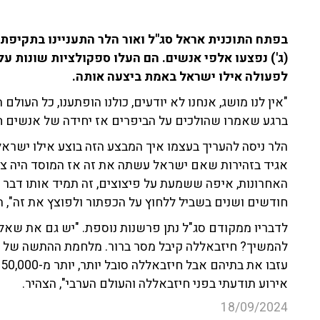
בפתח התוכנית אראל סג"ל ואור הלר התעניינו בתקיפת
(ג') נפצעו אלפי אנשים. הם העלו ספקולציות שונות על
לפעולה אילו ישראל באמת ביצעה אותה.
"אין לנו מושג, אנחנו לא יודעים, כולנו הופתענו, כל העול
ברגע שאמרו שהולכים על הביפרים אז יחידה של אנשים חכ
הלר ניסה להעריך בעצמו איך המבצע הזה בוצע אילו ישראל
אגיד בזהירות שאם ישראל עשתה את זה אז המוסד היה צריך
האחרונות, איפה ששמעת על פיצוצים, זה תמיד אותו דבר 
חודשים ושנים בשביל ללחוץ על הכפתור ולפוצץ את זה", ה
לדבריו ממקודם סג"ל נתן פרשנות נוספת. "יש גם את שאלת
להמשיך? חיזבאללה קיבל מסר ברור. מלחמת ההתשה של נ
אירוע תודעתי בפני חיזבאללה והעולם הערבי", הצהיר.
18/09/2024