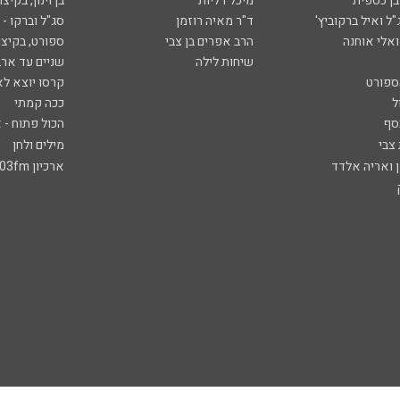
ובן כספית
מיכל דליות
בן וינון, בקיצו
ל ואיל ברקוביץ'
ד"ר מאיה רוזמן
סג"ל וברקו -
ואלי אוחנה
הרב אפרים בן צבי
ספורט, בקיצו
שיחות לילה
שניים עד ארב
ספורט
קרסו יוצא לא
ל
ככה קמתי
סף
הכול פתוח - א
 צבי
מילים ולחן
ן ואריה אלדד
ארכיון 103fm