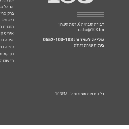
ינון מגל 
אראל סג"
ברק סרי 
גיא פלג
דבורה הנביאה 6, רמת השרון
תוכנית ה
radio@103.fm
איריס קו
עלייה לשידור: 0552-103-103
איפה הכ
בעלות שיחה רגילה
פנינה בת
רון קופמ
רז שכניק
כל הזכויות שמורות ל - 103FM