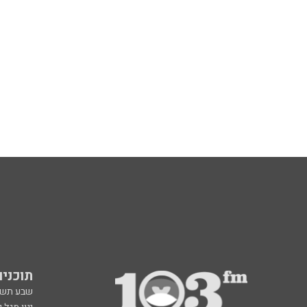
תוכניות fm
שבע תש