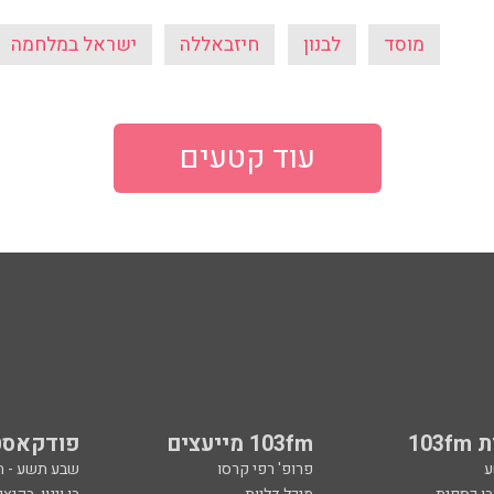
מוסד
לבנון
חיזבאללה
ישראל במלחמה
עוד קטעים
103
103fm מייעצים
פודקאסט
ע
פרופ' רפי קרסו
שבע תשע - 