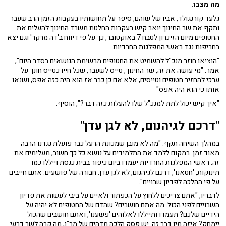
מה מצבו.
גלעד קורנגולד, אביו של שוהם, סיפר על תחושותיו בעקבות הזמן הרב שעבר
ותקף את שר החינוך יואב קיש בעקבות החלטת משרד החינוך להעלים את
החטופים מיום הזיכרון לטבח 7 באוקטובר, כך על פי דיווח ב'דה מרקר' וגם יצא
בחריפות נגד ראשי המפלגות החרדיות.
"הוציאו חוזר מנכ"ל להשמיט את החטופים מרשימת הנושאים בסדר היום",
אמר. "מי עושה את זה, שר החינוך, טייס לשעבר, שכל חייו כטייס חונך על
ערכי להחזיר חטופים וטייסים, אלא אם כן כבר אז הוא היה כזה אפס, ושנאו
אותו כי הוא היה אפס"
"איך קיש יכול לתת למנכ"ל שלו להעלות כזה דבר?", הוסיף.
"דרכם לגיהנום, לא לגן עדן"
במהלך השיחה תקף: "מה לא מובן שמכונת הרעל כבר פועלת נגדנו הרבה
מאוד זמן. במקום ללמד את התלמידים על נושא כל כך חשוב, מעלימים את
זה. ראשי המפלגות החרדיות יעמדו ביום כיפור בבית כנסת וייללו כמו
תינוקות, 'חטאנו', דרכם לגיהנום, לא לגן עדן. חבורה של פושעים. אתם חייבים
על פי ההלכה לפדיון שבויים".
לדבריו, "אתם צריכים ללחוץ על הכפתור ולאיים על ביבי לעשות את פדיון
השבויים לפני הכול. מה אתם חושבים? שהדם של החטופים לא יהיה על
הידיים שלכם? תעמדו ותייללו לאלוהים 'פשענו', ואתם חושבים שהכול
יימחק? איזה מין דבר זה. יש פסק הלכה מדהים של מר"ן, מה קרה לשר דרעי