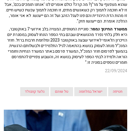
שהוא מצפצף על מר"ן? מה קרה? כולם אומרים לנו 'אנחנו תומכים בכם', אבל
זו לא חוכמה לתמוך רק כשאנשים מתים, זו חוכמה לתמוך עכשיו כשיש חיים.
זו מהות הדת היהודית והם פנו לעגל הזהב ועל זה הם ייענשו. לא אני אומר,
ההלכה אומרת. הם ייענשו חזק".
ממשרד החינוך נמסר:
סוגיית החטופים, המצויה בלב אירועי 7 באוקטובר,
היא חלק בלתי נפרד מהנושאים שבהם בתי הספר הונחו לעסוק במסגרת יום
הזיכרון הלאומי לאירועי שבעה באוקטובר 2023 ומלחמת חרבות ברזל. חוזר
המנכ"ל מנחה לעסוק בנושא בהתאמה לגיל התלמידים ולבשלותם הרגשית.
בהמשך לפרסום חוזר המנכ"ל, המשרד פרסם באתר המשרד הנחיות וחומרי
הוראה ולמידה לבתי הספר לעיסוק בנושא זה, והשבוע צפויים להתפרסם
חומרים נוספים בסוגיה זו."
22/09/2024
חטיפה
ישראל במלחמה
טל שוהם
גלעד קונגולד