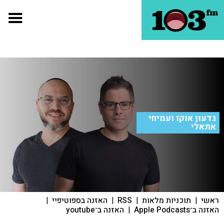
גדעון אוקו ועמיחי
אתאלי
ראשי
|
תוכניות מלאות
|
RSS
|
האזנה בספוטיפיי
|
האזנה ב־Apple Podcasts
|
האזנה ב־youtube