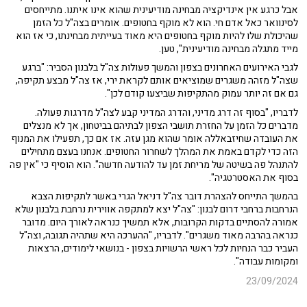
אבל כרגע אין אינדיקציה מבחינה מודיעינית שהוא אינו איתנו. מתייחסים
לסינוואר כאל אדם חי. הוא לא מוקף בחטופים. אומרים בצה"ל כל הזמן
שהיכולת שלו להיות מוקף בחטופים היא מאוד בעייתית מבחינתו, כי אז הוא
מייד מתגלה מבחינה מודיעינית", טען.
לגבי האירועים האחרונים בצפון והמשך פעולות צה"ל בלבנון הסביר: "ברגע
שצה"ל מזהה משגרים שמוציאים אותם לקראת ירי, אז צה"ל מבצע תקיפה,
גם אם זה יותר עמוק מהתקיפות שביצעו קודם לכן".
לדבריו, "בסוף זה דרג מדיני, והדרג המדיני קבע לצה"ל מדרגות פעולה.
מדברים כל הזמן על החזרת תושבי הצפון לבתיהם בביטחון, אך לא מנצלים
את העובדה שחיזבאללה אומר שהוא מגן עזה. אז אם כך, תפעילו את המנוף
הזה כדי לקדם באמת את המהלך לשחרור החטופים. אנחנו בעצם מתחילים
להתנהל פה בשיטה של מריחת זמן עד להודעה חדשה". הוא הוסיף כי "אין פה
בסוף את האסטרטגיה".
בהמשך התייחס להצהרת דובר צה"ל דניאל הגרי באשר לתקיפות הצבא
הנרחבות ברחבי דרום לבנון: "צה"ל יצא למתקפה אווירית נרחבת בלבנון שלא
אמורה להסתיים בדקות הקרובות, אלא תמשיך כנראה לאורך היום. מדובר
כנראה בהרבה מאוד משגרים". לדבריו, "ההערכה היא שתהיה תגובה, וצה"ל
העביר כבר הנחיות לכל ראשי הרשויות בצפון - בנושאי לימודים, הרצאות
ומקומות עבודה".
23/09/2024