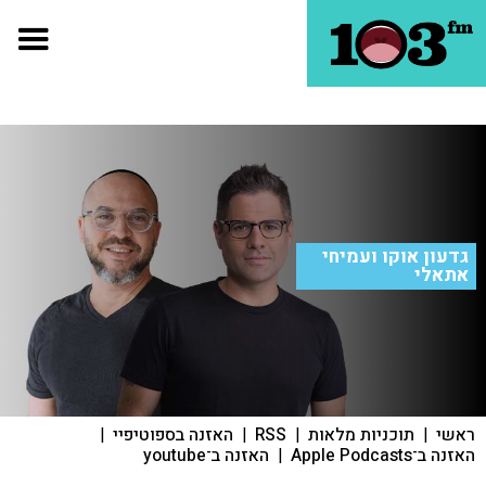
גדעון אוקו ועמיחי
אתאלי
ראשי
|
תוכניות מלאות
|
RSS
|
האזנה בספוטיפיי
|
האזנה ב־Apple Podcasts
|
האזנה ב־youtube