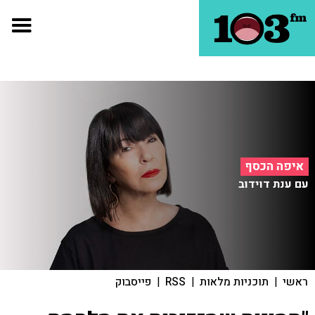
איפה הכסף
עם ענת דוידוב
ראשי
|
תוכניות מלאות
|
RSS
|
פייסבוק