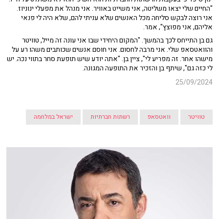
"החיים שלי יצאו משליטה, אני משייט באוויר. אני מנהל את מפעלי ינוניוז.
אני רוצה לבקש סליחה מכל האנשים שלא עניתי להם, שלא היה לי פנאי
אליהם, אני מפוצץ", אמר.
גם בן התייחס לכך בהמשך. "המקום היחידי שבו אני עונה זה מייל, טוויטר
והוואטסאפ שלי. אני מרבה לחסום. אני חוסם אנשים שכותבים משהו רע על
מישהו אחר. זה מפריע לי", ציין בן. "אתה יודע שיש תופעת סחר בתווי נכה. יש
לי כזה גם", שיתף בן והזכיר את התופעה המגונה.
25/09/2024
טוויטר
וואטסאפ
רשתות חברתיות
ישראל במלחמה