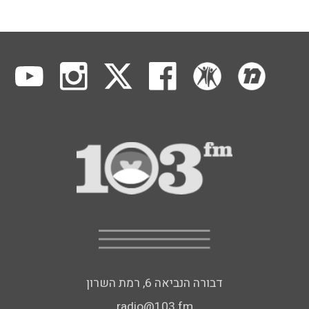
דבורה הנביאה 6, רמת השרון
radio@103.fm