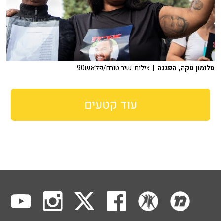
סלומון טקה, הפגנה
| צילום: שיר טורם/פלאש90
עוד קטעים