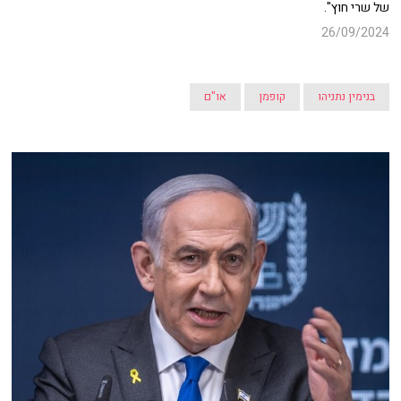
של שרי חוץ".
26/09/2024
בנימין נתניהו
קופמן
או"ם