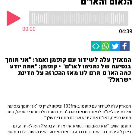
הנאום והאו''ם
00:00
04:39
המאזין עלה לשידור עם קופמן ואמר: "אני תומך
בנסיעה של נתניהו לאו''ם" • קופמן: "אתה יודע
כמה האו''ם תרם לנו מאז ההכרזה על מדינת
ישראל?"
המאזין עלה לשידור עם קופמן ב-103fm וביקש לציין כי "אני תומך בנסיעה
של נתניהו לאו''ם. לנאום בסנאט בארה"ב זה כמעט כולם תומכי ישראל, קמו,
מחאו כפיים, באו"ם אתה יודע שרובם מתנגדים שלך".
קופמן השיב: "הוא נואם מחר, נשיא איראן יהיה בקהל? הוא לא יהיה, גם
ביידן לא יהיה. רוב המנהיגים כבר עזבו את האירוע. האירוע עובר לדרג משני