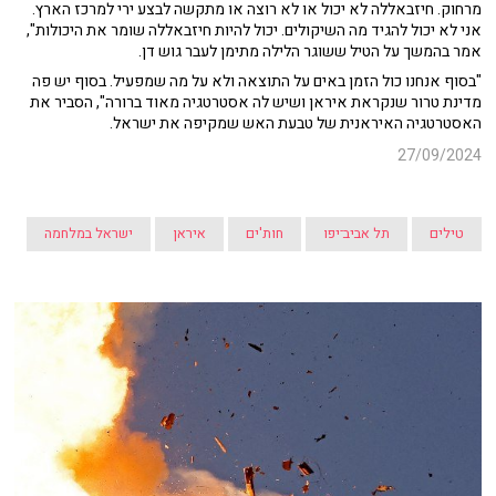
מרחוק. חיזבאללה לא יכול או לא רוצה או מתקשה לבצע ירי למרכז הארץ.
אני לא יכול להגיד מה השיקולים. יכול להיות חיזבאללה שומר את היכולות",
אמר בהמשך על הטיל ששוגר הלילה מתימן לעבר גוש דן.
"בסוף אנחנו כול הזמן באים על התוצאה ולא על מה שמפעיל. בסוף יש פה
מדינת טרור שנקראת איראן ושיש לה אסטרטגיה מאוד ברורה", הסביר את
האסטרטגיה האיראנית של טבעת האש שמקיפה את ישראל.
27/09/2024
טילים
תל אביב־יפו
חות'ים
איראן
ישראל במלחמה